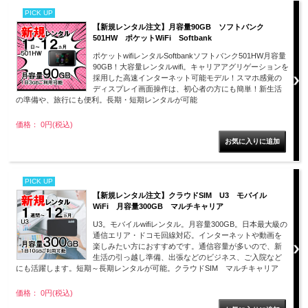
PICK UP
【新規レンタル注文】月容量90GB ソフトバンク
501HW ポケットWiFi Softbank
ポケットwifiレンタルSoftbankソフトバンク501HW月容量
90GB！大容量レンタルwifi。キャリアアグリゲーションを
採用した高速インターネット可能モデル！スマホ感覚の
ディスプレイ画面操作は、初心者の方にも簡単！新生活
の準備や、旅行にも便利。長期・短期レンタルが可能
価格： 0円(税込)
PICK UP
【新規レンタル注文】クラウドSIM U3 モバイル
WiFi 月容量300GB マルチキャリア
U3。モバイルwifiレンタル。月容量300GB。日本最大級の
通信エリア・ドコモ回線対応。インターネットや動画を
楽しみたい方におすすめです。通信容量が多いので、新
生活の引っ越し準備、出張などのビジネス、ご入院など
にも活躍します。短期～長期レンタルが可能。クラウドSIM マルチキャリア
価格： 0円(税込)