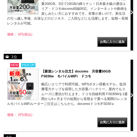
量200GB。3日で10GBの縛りナシ！日本最大級の通信エ
リア・ドコモdocomo回線対応。インターネットや動画を
楽しみたい方におすすめです。容量が多いので、新生活
の引っ越し準備、出張などのビジネス、ご入院などにも活躍します。短期～長期
レンタルが可能。
価格： 0円(税込)
1位
NEW
PICK UP
【新規レンタル注文】docomo 月容量50GB
FS030w モバイルWiFi ドコモ
幅広いエリアで利用可能。WPSボタン搭載モデル。低消
費電力チップを採用した大容量バッテリー。屋内でもス
ムーズに通信が行えます。ドコモ回線利用 FS030Wを1週
間から6ヶ月までの短期から長期まで選べる期間のレンタ
ルモバイルWiFiルーターご注文はこちらから。docomo/ドコモ/FS030ｗ
価格： 0円(税込)