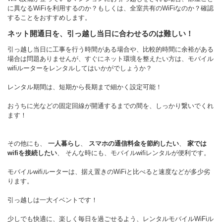
に異なるWiFiを利用するのか？もしくは、全室共有のWiFiなのか？確認
することをおすすめします。
ネット開通日を、引っ越し当日に合わせるのは難しい！
引っ越し当日に工事を行う時間がある場合や、比較的時間に余裕がある
場合は問題ありませんが、すぐにネット環境を整えたい方は、モバイル
wifiルーターをレンタルしてはいかがでしょうか？
レンタル期間は、短期から長期まで細かく設定可能！
おうちに光などの固定回線が開通するまでの間を、しっかり繋いでくれ
ます！
その他にも、
一人暮らし
、
スマホの通信料金を節約したい
、
家では
wifiを接続したい
、 そんな時にも、モバイルwifiレンタルが便利です。
モバイルwifiルーターは、据え置きのWiFiと比べると速度などが多少劣
ります。
引っ越しは一大イベントです！
少しでも快適に、楽しく毎日を過ごせるよう、レンタルモバイルWiFiル