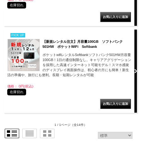
在庫切れ
PICK UP
【新規レンタル注文】月容量100GB ソフトバンク
501HW ポケットWiFi Softbank
ポケットwifiレンタルSoftbankソフトバンク501HW月容量
100GB！1日の通信制限なし。キャリアアグリゲーション
を採用した高速インターネット可能モデル！スマホ感覚
のディスプレイ画面操作は、初心者の方にも簡単！新生
活の準備や、旅行にも便利。長期・短期レンタルが可能
価格： 0円(税込)
在庫切れ
1 / 1ページ
（全14件）