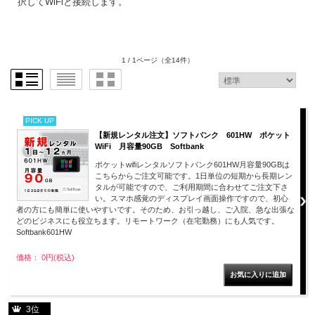
択してWiFiと接続します。
1 / 1ページ
（全14件）
PICK UP
【新規レンタル注文】ソフトバンク 601HW ポケット
WiFi 月容量90GB Softbank
ポケットwifiレンタルソフトバンク601HW月容量90GBは
こちらからご注文可能です。1日単位の短期から長期レン
タルが可能ですので、ご利用期間に合わせてご注文下さ
い。スマホ感覚のディスプレイ画面操作ですので、初心
者の方にも簡単に使いやすいです。そのため、お引っ越し、ご入院、急な出張な
どのビジネスにも役立ちます。リモートワーク（在宅勤務）にも人気です。
Softbank601HW
価格： 0円(税込)
3位