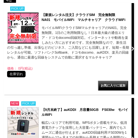
4位
PICK UP
【新規レンタル注文】クラウドSIM 完全無制限
NA01 モバイルWiFi マルチキャリア クラウドWiFi
モバイルWIFiクラウドSIMマルチキャリアのNA01。完全
無制限。1日のご利用制限なし！日本最大級の通信エリ
ア・ドコモdocomo回線対応。インターネットや動画を楽
しみたい方におすすめです。完全無制限なので、新生活
の引っ越し準備、出張などのビジネス、ご入院などにも活躍します。短期～長期
レンタルが可能。ソフトバンクSoftbank、ドコモdocomo、auKDDI、楽天の回線
から、通信に最適な回線をシステムで自動に選択するマルチキャリア
価格： 0円(税込)
在庫切れ
NEW
PICK UP
【9月末終了】auKDDI 月容量50GB FS030w モバイ
ルWiFi
幅広いエリアで利用可能。WPSボタン搭載モデル。低消
費電力チップを採用した大容量バッテリー。屋内でもス
ムーズに通信が行えます。auKDDI回線利用 FS030Wを1
週間から12ヶ月までの短期から長期まで選べる期間のレ