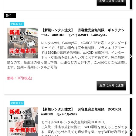
5位
PICK UP
【新規レンタル注文】 月容量完全無制限 ギャラクシ
ー5G auKDDI モバイルWiFi Galaxy5G
レンタルwifi。Galaxy5G。4G/5G/LTE対応！スタンダード
モードでご利用の場合は完全無制限。プラスエリアモー
ドは15GBの高速通信可能。auKDDI回線利用。インター
ネットや動画を楽しみたい方におすすめです。完全無制
限なので、新生活の引っ越し準備、出張などのビジネス、ご入院などにも活躍し
ます。短期～長期レンタルが可能
価格： 0円(税込)
PICK UP
【新規レンタル注文】 月容量完全無制限 DOCK01
auKDDI モバイルWiFi
モバイルWiFiレンタル完全無制限DOCK01。
ご入院、帰省や旅行の際に、WiFi環境を整えることができ
る。室内でも外出先でも通信量を気にせずWiFiが利用でき