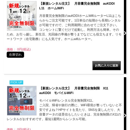
【新規レンタル注文】 月容量完全無制限 auKDDI
L11 ホームWiFi
月容量完全無制限のauKDDIホームWifIルーターL11はこち
らからご注文可能です。1日単位の短期から長期レンタル
が可能ですので、ご利用期間に合わせてご注文下さい。
コンセントに繋ぐだけで起動し、利用方法も簡単。その
ため、お引っ越し、新生活、光回線の準備が整うまでなどにも役立ちます。リモ
ートワーク（在宅勤務）にも人気です。ホームwifiルーター。
価格： 0円(税込)
在庫切れ
PICK UP
【新規レンタル注文】 月容量完全無制限 X11
auKDDI モバイルWiFi
モバイルWiFiレンタル完全無制限X11。
ご入院、帰省や旅行の際に、WiFi環境が整っていないと不
安ですよね？HPサイトを見たり、SNSを楽しんだり、大
容量データの送受信もしたいときは、完全無制限のX11の
レンタルがおすすめです。最短1週間からレンタル可能。
価格： 0円(税込)