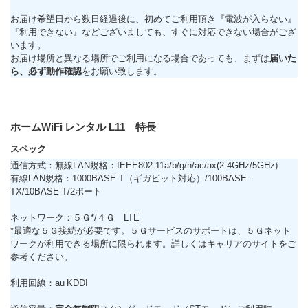
お届け希望日から数日経過後に、初めてご利用頂き『電波が入らない』
『利用できない』などございましても、すぐに対応できない場合がござ
います。
お届け場所と異なる場所でご利用になる場合であっても、まずは
届いた
ら、必ず動作確認
をお願い致します。
ホームWiFi レンタル L11 特長
スペック
通信方式：無線LAN規格：IEEE802.11a/b/g/n/ac/ax(2.4GHz/5GHz)
有線LAN規格：1000BASE-T（ギガビット対応）/100BASE-
TX/10BASE-T/2ポート
ネットワーク：５Ｇ*/４Ｇ LTE
*最適な５Ｇ接続が必要です。５Ｇサービスのサポートは、５Ｇネット
ワークが利用できる場所に限られます。詳しくはキャリアのサイトをご
参考ください。
利用回線：au KDDI