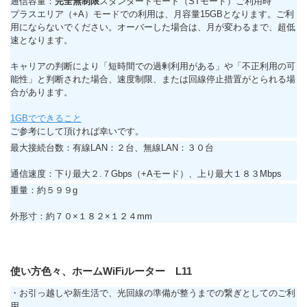
通信容量：
完全無制限
スタンダードモード（STモード）ご利用時
プラスエリア（+A）モードでの利用は、月容量15GBとなります。ご利
用にならないでください。オーバーした場合は、月が変わるまで、超低
速となります。
キャリアの判断により「短時間での過剰利用がある」や「不正利用の可
能性」と判断された場合、速度制限、または回線停止措置がとられる場
合があります。
1GBでできること
ご参考にして頂ければ幸いです。
最大接続台数：有線LAN：２台、無線LAN：３０台
通信速度：下り最大２.７Gbps（+Aモード）、上り最大１８３Mbps
重量：約５９９g
外形寸：約７０×１８２×１２４mm
使い方色々、ホームWiFiルーター L11
・お引っ越しや新生活で、光回線の準備が整うまでの繋ぎとしてのご利
用。