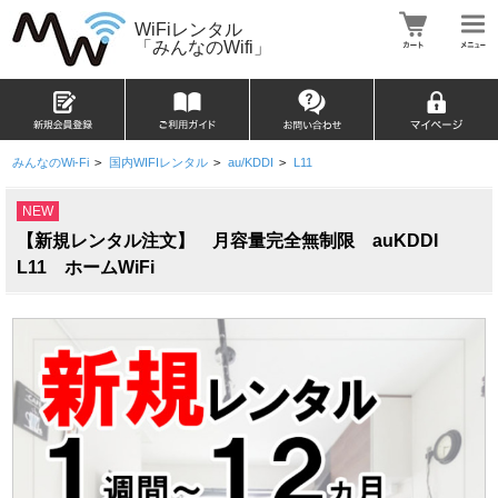
WiFiレンタル
「みんなのWifi」
みんなのWi-Fi
>
国内WIFIレンタル
>
au/KDDI
>
L11
NEW
【新規レンタル注文】 月容量完全無制限 auKDDI
L11 ホームWiFi