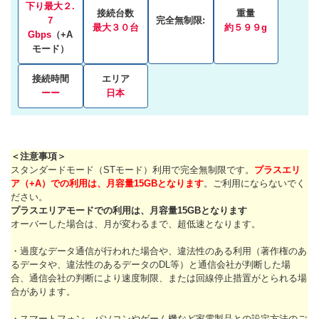
下り最大２.
接続台数
重量
７
完全無制限:
最大３０台
約５９９g
Gbps
（+A
モード）
接続時間
エリア
ーー
日本
＜注意事項＞
スタンダードモード（STモード）利用で完全無制限です。
プラスエリ
ア（+A）での利用は、月容量15GBとなります
。ご利用にならないでく
ださい。
プラスエリアモードでの利用は、月容量15GBとなります
オーバーした場合は、月が変わるまで、超低速となります。
・過度なデータ通信が行われた場合や、違法性のある利用（著作権のあ
るデータや、違法性のあるデータのDL等）と通信会社が判断した場
合、通信会社の判断により速度制限、または回線停止措置がとられる場
合があります。
・スマートフォン、パソコンやゲーム機など家電製品との設定方法のご