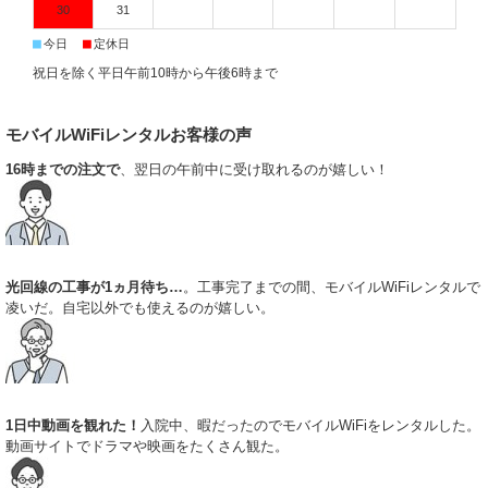
専用回線。山間部から都心のビル群まで、場所を選ばず繋がる安心感は格
30
31
別です。レンタルだからこそ可能な、必要な時だけ使える贅沢をぜひ体感
■
■
今日
定休日
してください。
2026.3.18
祝日を除く平日午前10時から午後6時まで
国内向けレンタルWiFiは、現代のライフスタイルにおいて欠かせないイン
フラとなりました。インターネットで事前に予約しておけば、必要な期間
だけピンポイントで利用でき、使い終わったらポストに投函するだけで返
モバイルWiFiレンタルお客様の声
却完了。利用料金や通信速度、月間のデータ通信量はプランごとに明示さ
16時までの注文で
、翌日の午前中に受け取れるのが嬉しい！
れているため、予算や目的に応じた選択が容易です。広島や岡山などへ出
張する際も、パケット残量を気にせずウェブ会議に参加できる安定性は大
きな強み。みんなのWiFiなら、透明性の高い料金体系と迅速な対応で、お
客様のデジタルライフを支えます。
2026.3.11
ポケットWiFiレンタルの利便性は、SIMフリーのスマートフォンやタブレ
光回線の工事が1ヵ月待ち…
。工事完了までの間、モバイルWiFiレンタルで
ットをそのままWi-Fi接続して活用できる点にあります。引っ越し直後で固
凌いだ。自宅以外でも使えるのが嬉しい。
定回線が開通するまでの期間や、入院中の一時的な娯楽確保、さらには地
方のライブなど、様々なイベントで活躍します。みんなのWiFiは、一時的
なインターネット環境が必要なすべての方に、最適な接続ソリューション
を提案。面倒な初期設定は不要で、電源を入れるだけで即座にオンライン
の世界へ繋がります。手軽さと品質を両立させたい方にこそ、当店のサー
ビスがお勧めです。
1日中動画を観れた！
入院中、暇だったのでモバイルWiFiをレンタルした。
2026.3.4
動画サイトでドラマや映画をたくさん観た。
出張や一時的な帰省など、急にインターネットが必要になった際は、当店
のレンタルWiFiが便利です。多様なニーズにお応えできるよう、大容量プ