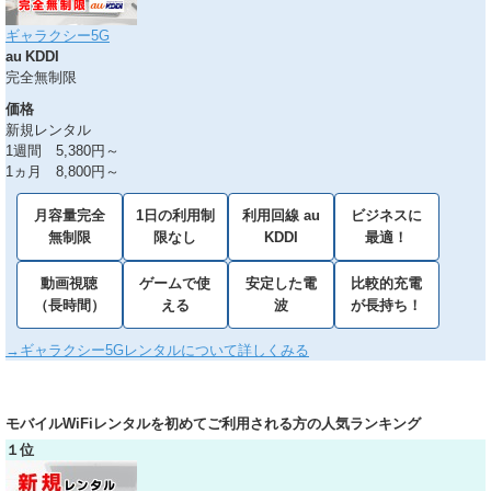
ギャラクシー5G
au KDDI
完全無制限
価格
新規レンタル
1週間 5,380円～
1ヵ月 8,800円～
月容量完全
1日の利用制
利用回線 au
ビジネスに
無制限
限なし
KDDI
最適！
動画視聴
ゲームで使
安定した電
比較的充電
（長時間）
える
波
が長持ち！
→ギャラクシー5Gレンタルについて詳しくみる
モバイルWiFiレンタルを初めてご利用される方の人気ランキング
１位