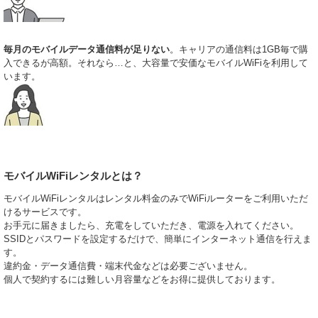
ランや月額固定の使い放題プランなど、豊富なラインナップを取り揃えて
います。特にビジネス拠点での利用には、高速通信が可能な最新機種が推
奨されます。簡単・手軽・便利をコンセプトに、複雑な契約なしで即日発
送にも対応。月末にスマートフォンのパケット通信量が不足して速度制限
毎月のモバイルデータ通信料が足りない
。キャリアの通信料は1GB毎で購
がかかってしまった際の緊急避難的な利用としても、多くの方に選ばれて
入できるが高額。それなら…と、大容量で安価なモバイルWiFiを利用して
いる安心のサービスです。
います。
2026.2.25
慣れない土地での迷わない旅行の秘訣はリアルタイムな情報収集にありま
す。ポケットWiFiをレンタルすれば、金沢の風情ある街並みを散策しなが
ら地図アプリをフル活用したり、現地の人気グルメを即座に検索したり
と、観光の質が劇的に向上します。みんなのWiFiでは、短期間の利用でも
格安で提供できるプランを多数用意。通信速度が極めて安定しているた
め、動画の視聴や大きなデータの送受信もストレスなく行えます。移動中
モバイルWiFiレンタルとは？
のバスや電車内でも途切れることのない通信環境は、自由で快適な旅を強
力にバックアップしてくれるはずです。
モバイルWiFiレンタルはレンタル料金のみでWiFiルーターをご利用いただ
2026.2.18
けるサービスです。
国内でのインターネット環境確保なら、実績豊富なみんなのWiFiにお任せ
お手元に届きましたら、充電をしていただき、電源を入れてください。
ください。当サービスでは、利用期間やデータ通信量に応じて、お客様一
SSIDとパスワードを設定するだけで、簡単にインターネット通信を行えま
人ひとりに最適なプランを提案しています。予約から受け取り、そしてポ
す。
スト投函による返却まで、手続きは非常にシンプルで分かりやすい設計で
違約金・データ通信費・端末代金などは必要ございません。
す。仙台や名古屋など、日本全国どこへでもお届け可能。旅行中の情報収
個人で契約するには難しい月容量などをお得に提供しております。
集はもちろん、急なリモートワークにも柔軟に対応します。高品質な回線
を手軽な料金で利用できるため、国内外を問わず多くのお客様から高い信
頼をいただいております。