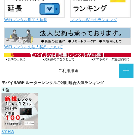
WiFiレンタル期間の延長
レンタルWiFiのランキング
WiFiレンタルの法人契約について
お得‼
モバイルwi-fi長期レンタルがお得！
長期の出張に
光回線のつなぎとして
スマホのデータ通信節約に
ご利用用途
モバイルWiFiルーターレンタルご利用総合人気ランキング
１位
501HW