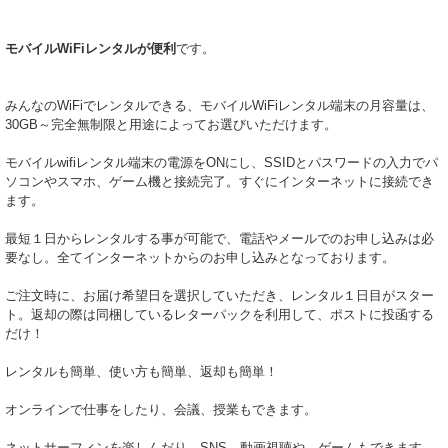
モバイルWiFiレンタルが便利
です。
みんなのWiFiでレンタルできる、モバイルWiFiレンタル端末の月容量は、
30GB～完全無制限と用途によってお選びいただけます。
モバイルwifiレンタル端末の電源をONにし、SSIDとパスワードの入力でパ
ソコンやスマホ、ゲーム機と接続完了。すぐにインターネットに接続でき
ます。
最短１日からレンタルする事が可能で、電話やメールでのお申し込みは必
要なし。全てインターネットからのお申し込みとなっております。
ご注文時に、お届け希望日を選択していただき、レンタル１日目がスター
ト。返却の際は同梱しているレターパックを利用して、ポストに投函する
だけ！
レンタルも簡単、使い方も簡単、返却も簡単！
オンラインで仕事をしたり、会議、授業もできます。
ネットサーフィンを楽しんだり、SNS、動画視聴や、ゲームもできます。