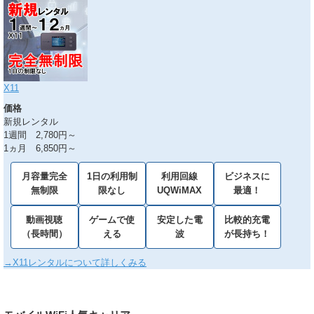
X11
価格
新規レンタル
1週間 2,780円～
1ヵ月 6,850円～
月容量完全
1日の利用制
利用回線
ビジネスに
無制限
限なし
UQWiMAX
最適！
動画視聴
ゲームで使
安定した電
比較的充電
（長時間）
える
波
が長持ち！
→X11レンタルについて詳しくみる