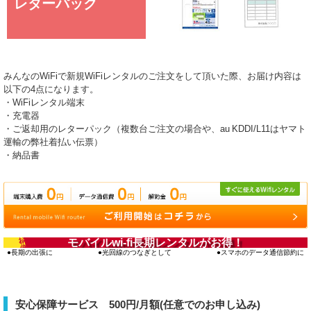
レターパック
みんなのWiFiで新規WiFiレンタルのご注文をして頂いた際、お届け内容は
以下の4点になります。
・WiFiレンタル端末
・充電器
・ご返却用のレターパック（複数台ご注文の場合や、au KDDI/L11はヤマト
運輸の弊社着払い伝票）
・納品書
お得‼
モバイルwi-fi長期レンタルがお得！
長期の出張に
光回線のつなぎとして
スマホのデータ通信節約に
安心保障サービス 500円/月額(任意でのお申し込み)