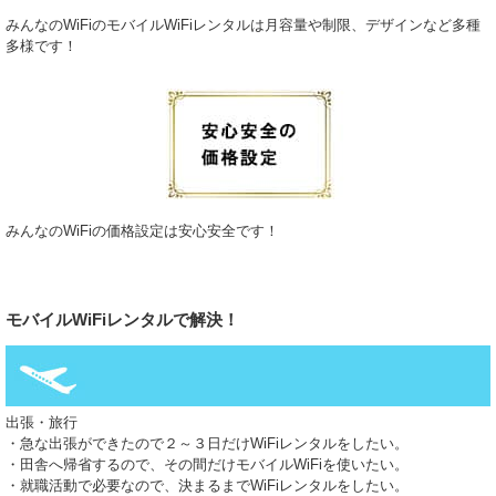
といった各地域のお客様にも多数ご利用いただいており、快適なインター
ネット環境がどこでも実現可能です。短期利用にも長期利用にも適してお
みんなのWiFiのモバイルWiFiレンタルは月容量や制限、デザインなど多種
り、旅行・出張・仮住まいなど、あらゆるシーンに対応します。法人契約
多様です！
も受け付けており、複数台の一括導入も可能です。
2026.1.21
公共Wi-Fiの利用にはセキュリティ上の不安がつきものです。当社のポケッ
トWi-Fiは、通信内容を暗号化しており、安全なインターネット接続を可能
にします。外出先での会議資料共有や、クラウド上のデータ閲覧など、業
務上の大切な情報を扱う際にも安心です。地方都市や観光地など、Wi-Fi環
境が整備されていない場所でもご活用いただけるため、効率的かつ安全な
ビジネス環境の構築に貢献します。セキュリティ重視の業種、たとえば法
みんなのWiFiの価格設定は安心安全です！
務・金融・医療関係の方々にも高い評価を得ており、機密情報の取り扱い
にも最適です。機器はすべてメンテナンス済みの清潔な状態でお届けして
おり、安心して日々の業務に導入できます。
2026.1.14
軽量で携帯性に優れた当社のポケットWi-Fiは、どこにでも持ち運べるた
モバイルWiFiレンタルで解決！
め、商談先・セミナー・移動中など様々なビジネスシーンで活用されてい
ます。また、最大10台程度まで接続可能なモデルも取り扱っており、チー
ムでの作業や会議にも対応可能です。複数名での出張や短期プロジェクト
など、柔軟性が求められる現代の働き方にぴったりです。京都や神戸など
観光地でも、仕事を途切れさせず通信できる点も評価されています。利用
出張・旅行
中にトラブルが発生した場合にも、サポート窓口が迅速に対応いたします
・急な出張ができたので２～３日だけWiFiレンタルをしたい。
ので、初めての方も安心してご利用いただけます。
・田舎へ帰省するので、その間だけモバイルWiFiを使いたい。
・就職活動で必要なので、決まるまでWiFiレンタルをしたい。
2026.1.7