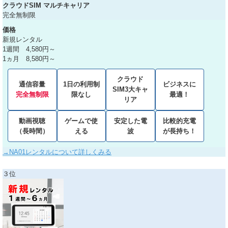
クラウドSIM マルチキャリア
完全無制限
価格
新規レンタル
1週間 4,580円～
1ヵ月 8,580円～
クラウド
通信容量
1日の利用制
ビジネスに
SIM3大キャ
完全無制限
限なし
最適！
リア
動画視聴
ゲームで使
安定した電
比較的充電
（長時間）
える
波
が長持ち！
→NA01レンタルについて詳しくみる
３位