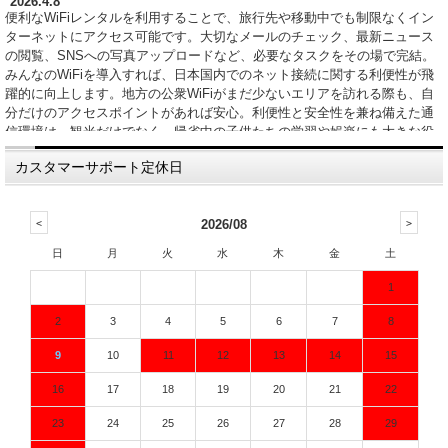
2026.4.8
便利なWiFiレンタルを利用することで、旅行先や移動中でも制限なくイン
ターネットにアクセス可能です。大切なメールのチェック、最新ニュース
の閲覧、SNSへの写真アップロードなど、必要なタスクをその場で完結。
みんなのWiFiを導入すれば、日本国内でのネット接続に関する利便性が飛
躍的に向上します。地方の公衆WiFiがまだ少ないエリアを訪れる際も、自
分だけのアクセスポイントがあれば安心。利便性と安全性を兼ね備えた通
信環境は、観光だけでなく、帰省中の子供たちの学習や娯楽にも大きな役
割を果たしてくれます。
カスタマーサポート定休日
2026.4.1
国内旅行や長期出張において、レンタルWiFiはもはや必須のアイテムと言
えます。常に携帯できるポータブルな無線通信機器があれば、目的地まで
2026/08
のナビゲーションやSNSの更新も自由自在です。特に月末、スマートフォ
ンのパケットが枯渇してしまい、通信制限に悩まされている方には当店の
日
月
火
水
木
金
土
サービスが救世主となります。高速なデータのやり取りを可能にする最新
端末を取り揃えており、動画配信やオンラインゲームも快適。北は北海道
1
から南は沖縄まで全国各地で利用可能な広いカバーエリアを誇り、あなた
のデジタル体験をより豊かでストレスのないものへと導きます。
2
3
4
5
6
7
8
2026.3.25
9
10
11
12
13
14
15
行楽シーズンのお出かけには、快適なネット環境が欠かせません。ホテル
にWiFiが完備されていても、ロビーを一歩出れば通信が途切れてしまうの
16
17
18
19
20
21
22
が一般的です。しかし、みんなのWiFiのモバイル端末を携帯していれば、
移動中の車内やカフェなど、あらゆる場所で高品質なインターネットを維
23
24
25
26
27
28
29
持できます。明瞭な会計システムと迅速な配送、そして安全性の高い個人