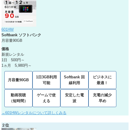
601HW
Softbank ソフトバンク
月容量90GB
価格
新規レンタル
1日 500円～
1ヵ月 5,980円～
1日3GB利用
Softbank 回
ビジネスに
月容量90GB
可能
線利用
最適！
動画視聴
ゲームで使
安定した電
充電の減少
（短時間）
える
波
早め
→601HWレンタルについて詳しくみる
２位