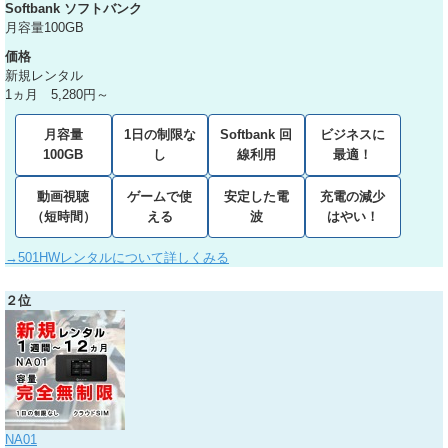
Softbank ソフトバンク
月容量100GB
価格
新規レンタル
1ヵ月 5,280円～
月容量
1日の制限な
Softbank 回
ビジネスに
100GB
し
線利用
最適！
動画視聴
ゲームで使
安定した電
充電の減少
（短時間）
える
波
はやい！
→501HWレンタルについて詳しくみる
２位
NA01