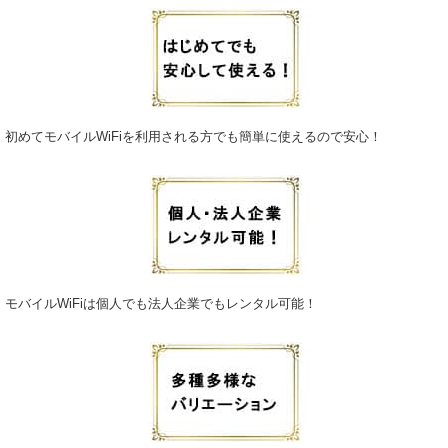
2026.2.11
国内各地を移動しながらビジネスや観光を楽しむ際、持ち運びが容易なポ
ケットWiFiは手放せない存在です。福岡や札幌といった都市部から地方の
観光地まで、広いエリアをカバーする端末は、スマートフォンやノートPC
など複数のデバイスを同時に接続できるため非常に効率的。みんなのWiFi
が提供するレンタル端末は、設定も簡単で届いたその日からすぐに利用可
能です。煩わしい契約手続きや解約違約金の心配も一切なく、必要な時だ
初めてモバイルWiFiを利用される方でも簡単に使えるので安心！
けスムーズなネット環境を手に入れられるのが最大の魅力です。軽量コン
パクトな一台で、あなたの移動時間を価値あるものへと変貌させます。
2026.2.4
日本国内に特化したポケットWiFiレンタルは、出張や観光で各地を巡る方
にとって非常に合理的な選択肢です。東京や大阪の主要駅周辺には無料の
公衆無線LANが整備されていますが、セキュリティ面や通信速度の不安定
さに不安を感じる場面も少なくありません。みんなのWiFiなら、自分専用
のセキュアな回線をいつでも確保でき、プライバシーを守りながらスムー
ズに作業を進められます。利用期間やデータ容量に合わせて多彩なプラン
モバイルWiFiは個人でも法人企業でもレンタル可能！
を選択できるため、短期の帰省から中長期のテレワークまで、無駄のない
コストで快適なインターネット環境を構築することが可能です。
2026.1.28
一部の山間部や郊外では、通信インフラが十分でないケースがあります
が、当社のポケットWi-Fiは全国の広範囲に対応しており、こうした場所で
も接続性を確保できます。契約期間も柔軟に設定でき、数日単位の利用か
ら長期滞在に合わせたプランまで用意しております。名古屋・広島・那覇