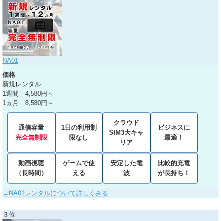
NA01
価格
新規レンタル
1週間 4,580円～
1ヵ月 8,580円～
クラウド
通信容量
1日の利用制
ビジネスに
SIM3大キャ
完全無制限
限なし
最適！
リア
動画視聴
ゲームで使
安定した電
比較的充電
（長時間）
える
波
が長持ち！
→NA01レンタルについて詳しくみる
３位