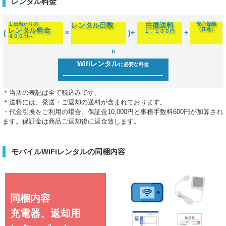
レンタル料金
１日当たりの
レンタル日数
往復送料
安心保障
レンタル料金
（任意）
１，１００円
(
×
)+
+
４００円～
=
Wifiレンタル
に必要な料金
＊当店の表記は全て税込みです。
＊送料には、発送・ご返却の送料が含まれております。
・代金引換をご利用の場合、保証金10,000円と事務手数料600円が加算され
ます。保証金は商品ご返却後に返金致します。
モバイルWiFiレンタルの同梱内容
同梱内容
充電器、返却用