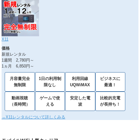
X11
価格
新規レンタル
1週間 2,780円～
1ヵ月 6,850円～
月容量完全
1日の利用制
利用回線
ビジネスに
無制限
限なし
UQWiMAX
最適！
動画視聴
ゲームで使
安定した電
比較的充電
（長時間）
える
波
が長持ち！
→X11レンタルについて詳しくみる