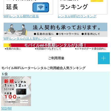
WiFiレンタル期間の延長
レンタルWiFiのランキング
WiFiレンタルの法人契約について
お得‼
モバイルwi-fi長期レンタルがお得！
長期の出張に
光回線のつなぎとして
スマホのデータ通信節約に
ご利用用途
モバイルWiFiルーターレンタルご利用総合人気ランキング
１位
501HW