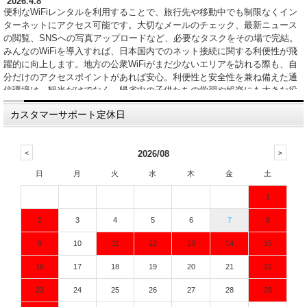
2026.4.8
便利なWiFiレンタルを利用することで、旅行先や移動中でも制限なくイン
ターネットにアクセス可能です。大切なメールのチェック、最新ニュース
の閲覧、SNSへの写真アップロードなど、必要なタスクをその場で完結。
みんなのWiFiを導入すれば、日本国内でのネット接続に関する利便性が飛
躍的に向上します。地方の公衆WiFiがまだ少ないエリアを訪れる際も、自
分だけのアクセスポイントがあれば安心。利便性と安全性を兼ね備えた通
信環境は、観光だけでなく、帰省中の子供たちの学習や娯楽にも大きな役
割を果たしてくれます。
カスタマーサポート定休日
2026.4.1
国内旅行や長期出張において、レンタルWiFiはもはや必須のアイテムと言
えます。常に携帯できるポータブルな無線通信機器があれば、目的地まで
2026/08
のナビゲーションやSNSの更新も自由自在です。特に月末、スマートフォ
ンのパケットが枯渇してしまい、通信制限に悩まされている方には当店の
日
月
火
水
木
金
土
サービスが救世主となります。高速なデータのやり取りを可能にする最新
端末を取り揃えており、動画配信やオンラインゲームも快適。北は北海道
1
から南は沖縄まで全国各地で利用可能な広いカバーエリアを誇り、あなた
のデジタル体験をより豊かでストレスのないものへと導きます。
2
3
4
5
6
7
8
2026.3.25
9
10
11
12
13
14
15
行楽シーズンのお出かけには、快適なネット環境が欠かせません。ホテル
にWiFiが完備されていても、ロビーを一歩出れば通信が途切れてしまうの
16
17
18
19
20
21
22
が一般的です。しかし、みんなのWiFiのモバイル端末を携帯していれば、
移動中の車内やカフェなど、あらゆる場所で高品質なインターネットを維
23
24
25
26
27
28
29
持できます。明瞭な会計システムと迅速な配送、そして安全性の高い個人