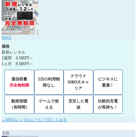
NA01
価格
新規レンタル
1週間 4,580円～
1ヵ月 8,580円～
クラウド
通信容量
1日の利用制
ビジネスに
SIM3大キャ
完全無制限
限なし
最適！
リア
動画視聴
ゲームで使
安定した電
比較的充電
（長時間）
える
波
が長持ち！
→NA01レンタルについて詳しくみる
３位