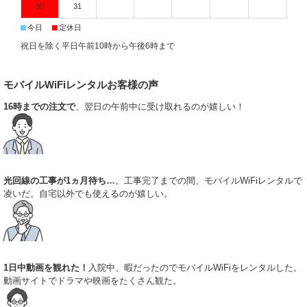
専用回線。山間部から都心のビル群まで、場所を選ばず繋がる安心感は格
30
31
別です。レンタルだからこそ可能な、必要な時だけ使える贅沢をぜひ体感
■
■
今日
定休日
してください。
2026.3.18
祝日を除く平日午前10時から午後6時まで
国内向けレンタルWiFiは、現代のライフスタイルにおいて欠かせないイン
フラとなりました。インターネットで事前に予約しておけば、必要な期間
だけピンポイントで利用でき、使い終わったらポストに投函するだけで返
モバイルWiFiレンタルお客様の声
却完了。利用料金や通信速度、月間のデータ通信量はプランごとに明示さ
16時までの注文で
、翌日の午前中に受け取れるのが嬉しい！
れているため、予算や目的に応じた選択が容易です。広島や岡山などへ出
張する際も、パケット残量を気にせずウェブ会議に参加できる安定性は大
きな強み。みんなのWiFiなら、透明性の高い料金体系と迅速な対応で、お
客様のデジタルライフを支えます。
2026.3.11
ポケットWiFiレンタルの利便性は、SIMフリーのスマートフォンやタブレ
光回線の工事が1ヵ月待ち…
。工事完了までの間、モバイルWiFiレンタルで
ットをそのままWi-Fi接続して活用できる点にあります。引っ越し直後で固
凌いだ。自宅以外でも使えるのが嬉しい。
定回線が開通するまでの期間や、入院中の一時的な娯楽確保、さらには地
方のライブなど、様々なイベントで活躍します。みんなのWiFiは、一時的
なインターネット環境が必要なすべての方に、最適な接続ソリューション
を提案。面倒な初期設定は不要で、電源を入れるだけで即座にオンライン
の世界へ繋がります。手軽さと品質を両立させたい方にこそ、当店のサー
ビスがお勧めです。
1日中動画を観れた！
入院中、暇だったのでモバイルWiFiをレンタルした。
2026.3.4
動画サイトでドラマや映画をたくさん観た。
出張や一時的な帰省など、急にインターネットが必要になった際は、当店
のレンタルWiFiが便利です。多様なニーズにお応えできるよう、大容量プ