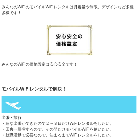
といった各地域のお客様にも多数ご利用いただいており、快適なインター
ネット環境がどこでも実現可能です。短期利用にも長期利用にも適してお
みんなのWiFiのモバイルWiFiレンタルは月容量や制限、デザインなど多種
り、旅行・出張・仮住まいなど、あらゆるシーンに対応します。法人契約
多様です！
も受け付けており、複数台の一括導入も可能です。
2026.1.21
公共Wi-Fiの利用にはセキュリティ上の不安がつきものです。当社のポケッ
トWi-Fiは、通信内容を暗号化しており、安全なインターネット接続を可能
にします。外出先での会議資料共有や、クラウド上のデータ閲覧など、業
務上の大切な情報を扱う際にも安心です。地方都市や観光地など、Wi-Fi環
境が整備されていない場所でもご活用いただけるため、効率的かつ安全な
ビジネス環境の構築に貢献します。セキュリティ重視の業種、たとえば法
みんなのWiFiの価格設定は安心安全です！
務・金融・医療関係の方々にも高い評価を得ており、機密情報の取り扱い
にも最適です。機器はすべてメンテナンス済みの清潔な状態でお届けして
おり、安心して日々の業務に導入できます。
2026.1.14
軽量で携帯性に優れた当社のポケットWi-Fiは、どこにでも持ち運べるた
モバイルWiFiレンタルで解決！
め、商談先・セミナー・移動中など様々なビジネスシーンで活用されてい
ます。また、最大10台程度まで接続可能なモデルも取り扱っており、チー
ムでの作業や会議にも対応可能です。複数名での出張や短期プロジェクト
など、柔軟性が求められる現代の働き方にぴったりです。京都や神戸など
観光地でも、仕事を途切れさせず通信できる点も評価されています。利用
出張・旅行
中にトラブルが発生した場合にも、サポート窓口が迅速に対応いたします
・急な出張ができたので２～３日だけWiFiレンタルをしたい。
ので、初めての方も安心してご利用いただけます。
・田舎へ帰省するので、その間だけモバイルWiFiを使いたい。
・就職活動で必要なので、決まるまでWiFiレンタルをしたい。
2026.1.7