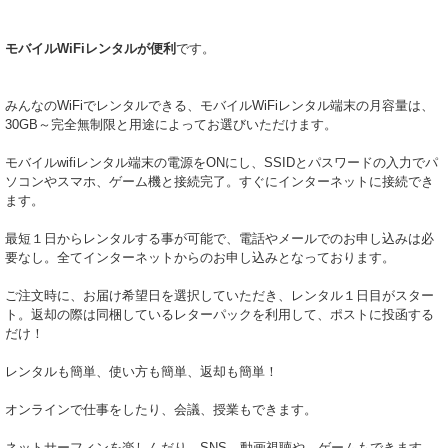
モバイルWiFiレンタルが便利
です。
みんなのWiFiでレンタルできる、モバイルWiFiレンタル端末の月容量は、
30GB～完全無制限と用途によってお選びいただけます。
モバイルwifiレンタル端末の電源をONにし、SSIDとパスワードの入力でパ
ソコンやスマホ、ゲーム機と接続完了。すぐにインターネットに接続でき
ます。
最短１日からレンタルする事が可能で、電話やメールでのお申し込みは必
要なし。全てインターネットからのお申し込みとなっております。
ご注文時に、お届け希望日を選択していただき、レンタル１日目がスター
ト。返却の際は同梱しているレターパックを利用して、ポストに投函する
だけ！
レンタルも簡単、使い方も簡単、返却も簡単！
オンラインで仕事をしたり、会議、授業もできます。
ネットサーフィンを楽しんだり、SNS、動画視聴や、ゲームもできます。