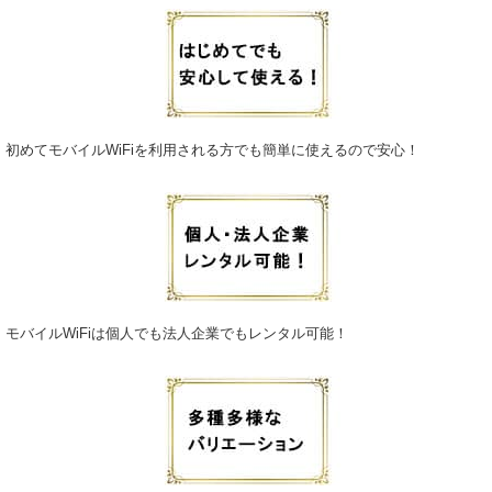
2026.2.11
国内各地を移動しながらビジネスや観光を楽しむ際、持ち運びが容易なポ
ケットWiFiは手放せない存在です。福岡や札幌といった都市部から地方の
観光地まで、広いエリアをカバーする端末は、スマートフォンやノートPC
など複数のデバイスを同時に接続できるため非常に効率的。みんなのWiFi
が提供するレンタル端末は、設定も簡単で届いたその日からすぐに利用可
能です。煩わしい契約手続きや解約違約金の心配も一切なく、必要な時だ
初めてモバイルWiFiを利用される方でも簡単に使えるので安心！
けスムーズなネット環境を手に入れられるのが最大の魅力です。軽量コン
パクトな一台で、あなたの移動時間を価値あるものへと変貌させます。
2026.2.4
日本国内に特化したポケットWiFiレンタルは、出張や観光で各地を巡る方
にとって非常に合理的な選択肢です。東京や大阪の主要駅周辺には無料の
公衆無線LANが整備されていますが、セキュリティ面や通信速度の不安定
さに不安を感じる場面も少なくありません。みんなのWiFiなら、自分専用
のセキュアな回線をいつでも確保でき、プライバシーを守りながらスムー
ズに作業を進められます。利用期間やデータ容量に合わせて多彩なプラン
モバイルWiFiは個人でも法人企業でもレンタル可能！
を選択できるため、短期の帰省から中長期のテレワークまで、無駄のない
コストで快適なインターネット環境を構築することが可能です。
2026.1.28
一部の山間部や郊外では、通信インフラが十分でないケースがあります
が、当社のポケットWi-Fiは全国の広範囲に対応しており、こうした場所で
も接続性を確保できます。契約期間も柔軟に設定でき、数日単位の利用か
ら長期滞在に合わせたプランまで用意しております。名古屋・広島・那覇