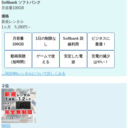
Softbank ソフトバンク
月容量100GB
価格
新規レンタル
1ヵ月 5,280円～
月容量
1日の制限な
Softbank 回
ビジネスに
100GB
し
線利用
最適！
動画視聴
ゲームで使
安定した電
充電の減少
（短時間）
える
波
はやい！
→501HWレンタルについて詳しくみる
２位
NA01