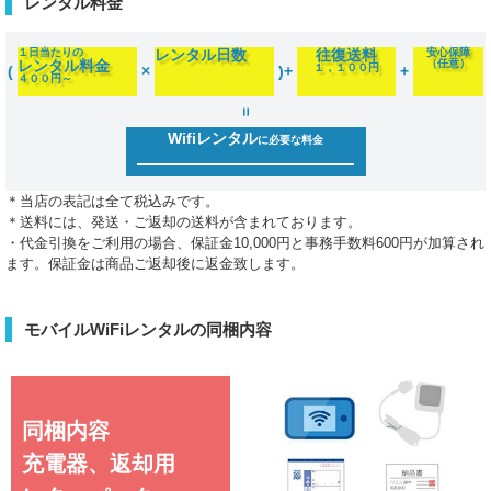
レンタル料金
１日当たりの
レンタル日数
往復送料
安心保障
レンタル料金
（任意）
１，１００円
(
×
)+
+
４００円～
=
Wifiレンタル
に必要な料金
＊当店の表記は全て税込みです。
＊送料には、発送・ご返却の送料が含まれております。
・代金引換をご利用の場合、保証金10,000円と事務手数料600円が加算され
ます。保証金は商品ご返却後に返金致します。
モバイルWiFiレンタルの同梱内容
同梱内容
充電器、返却用