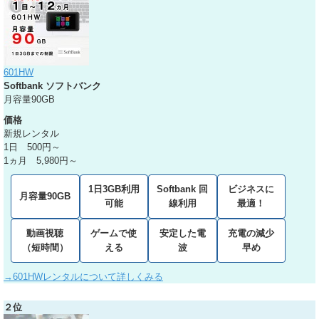
601HW
Softbank ソフトバンク
月容量90GB
価格
新規レンタル
1日 500円～
1ヵ月 5,980円～
1日3GB利用
Softbank 回
ビジネスに
月容量90GB
可能
線利用
最適！
動画視聴
ゲームで使
安定した電
充電の減少
（短時間）
える
波
早め
→601HWレンタルについて詳しくみる
２位