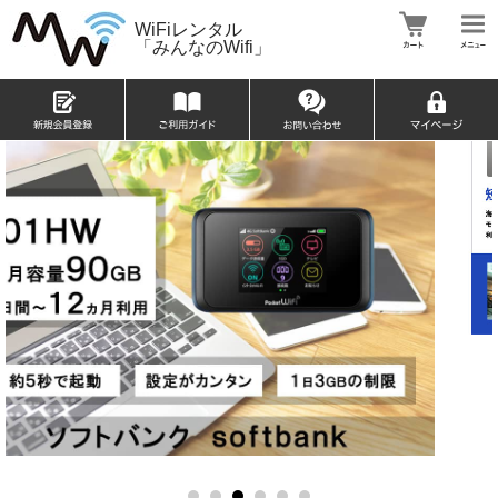
WiFiレンタル
「みんなのWifi」