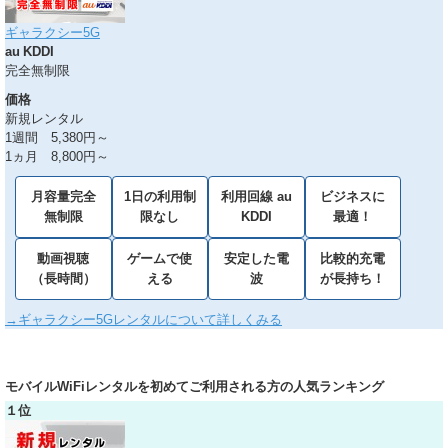
ギャラクシー5G
au KDDI
完全無制限
価格
新規レンタル
1週間 5,380円～
1ヵ月 8,800円～
月容量完全
1日の利用制
利用回線 au
ビジネスに
無制限
限なし
KDDI
最適！
動画視聴
ゲームで使
安定した電
比較的充電
（長時間）
える
波
が長持ち！
→ギャラクシー5Gレンタルについて詳しくみる
モバイルWiFiレンタルを初めてご利用される方の人気ランキング
１位