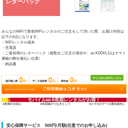
レターパック
みんなのWiFiで新規WiFiレンタルのご注文をして頂いた際、お届け内容は
以下の4点になります。
・WiFiレンタル端末
・充電器
・ご返却用のレターパック（複数台ご注文の場合や、au KDDI/L11はヤマト
運輸の弊社着払い伝票）
・納品書
お得‼
モバイルwi-fi長期レンタルがお得！
長期の出張に
光回線のつなぎとして
スマホのデータ通信節約に
安心保障サービス 500円/月額(任意でのお申し込み)