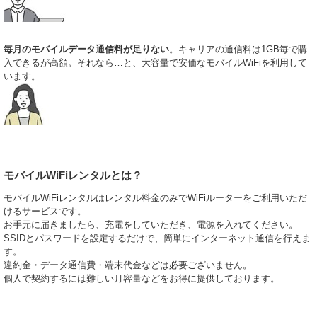
ランや月額固定の使い放題プランなど、豊富なラインナップを取り揃えて
います。特にビジネス拠点での利用には、高速通信が可能な最新機種が推
奨されます。簡単・手軽・便利をコンセプトに、複雑な契約なしで即日発
送にも対応。月末にスマートフォンのパケット通信量が不足して速度制限
毎月のモバイルデータ通信料が足りない
。キャリアの通信料は1GB毎で購
がかかってしまった際の緊急避難的な利用としても、多くの方に選ばれて
入できるが高額。それなら…と、大容量で安価なモバイルWiFiを利用して
いる安心のサービスです。
います。
2026.2.25
慣れない土地での迷わない旅行の秘訣はリアルタイムな情報収集にありま
す。ポケットWiFiをレンタルすれば、金沢の風情ある街並みを散策しなが
ら地図アプリをフル活用したり、現地の人気グルメを即座に検索したり
と、観光の質が劇的に向上します。みんなのWiFiでは、短期間の利用でも
格安で提供できるプランを多数用意。通信速度が極めて安定しているた
め、動画の視聴や大きなデータの送受信もストレスなく行えます。移動中
モバイルWiFiレンタルとは？
のバスや電車内でも途切れることのない通信環境は、自由で快適な旅を強
力にバックアップしてくれるはずです。
モバイルWiFiレンタルはレンタル料金のみでWiFiルーターをご利用いただ
2026.2.18
けるサービスです。
国内でのインターネット環境確保なら、実績豊富なみんなのWiFiにお任せ
お手元に届きましたら、充電をしていただき、電源を入れてください。
ください。当サービスでは、利用期間やデータ通信量に応じて、お客様一
SSIDとパスワードを設定するだけで、簡単にインターネット通信を行えま
人ひとりに最適なプランを提案しています。予約から受け取り、そしてポ
す。
スト投函による返却まで、手続きは非常にシンプルで分かりやすい設計で
違約金・データ通信費・端末代金などは必要ございません。
す。仙台や名古屋など、日本全国どこへでもお届け可能。旅行中の情報収
個人で契約するには難しい月容量などをお得に提供しております。
集はもちろん、急なリモートワークにも柔軟に対応します。高品質な回線
を手軽な料金で利用できるため、国内外を問わず多くのお客様から高い信
頼をいただいております。