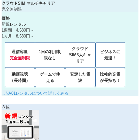
クラウドSIM マルチキャリア
完全無制限
価格
新規レンタル
1週間 4,580円～
1ヵ月 8,580円～
クラウド
通信容量
1日の利用制
ビジネスに
SIM3大キャ
完全無制限
限なし
最適！
リア
動画視聴
ゲームで使
安定した電
比較的充電
（長時間）
える
波
が長持ち！
→NA01レンタルについて詳しくみる
３位