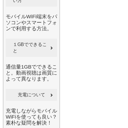
い方
個人のお客様にリピートい
ただいております。安心・
安全なネット環境を、カバ
モバイルWiFi端末をパ
ンの中に。
ソコンやスマートフォ
2026.6.17
ンで利用する方法。
毎月の通信制限にお悩みで
はありませんか。当店の国
１GBでできるこ
内用Wi-Fiをレンタルするこ
とで、高額なデータローミ
と
ング費用やキャリアの追加
チャージを節約できます。
通信量1GBでできるこ
特に引っ越し直後の固定回
と。動画視聴は画質に
線が開通するまでの期間
よって異なります。
や、不意の入院で病院内の
ネット環境が整っていない
時、一時的なリモートワー
充電について
クが必要になった際など
に、非常に重宝されるサー
充電しながらモバイル
ビスです。お申し込みはオ
WiFiを使っても良い？
ンラインで完結し、お届け
素朴な疑問を解決！
もスピーディー。返却も同