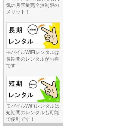
わせた多種多様なプランを
気の月容量完全無制限の
取り揃えております。「動
メリット！
画をたくさん見たい」
「WEB会議が中心」「とに
かく安く抑えたい」といっ
た具体的な要望に、最適な
機種と容量をご提案いたし
ます。契約前に条件や費用
を透明化しているため、後
モバイルWiFiレンタルは
から不明な請求が来る心配
長期間のレンタルがお得
もありません。最新の5G対
です！
応モデルから、エリアに強
い定番モデルまで、ライン
ナップは業界屈指です。利
用条件を確認して自分にぴ
ったりの一台を選びたい方
は、ぜひ当店の専門スタッ
モバイルWiFiレンタルは
フまでお気軽にお問い合わ
短期間のレンタルも可能
せくださいませ。
で便利です！
2026.6.24
オンライン決済やSNSの利
用が増える中、通信の安全