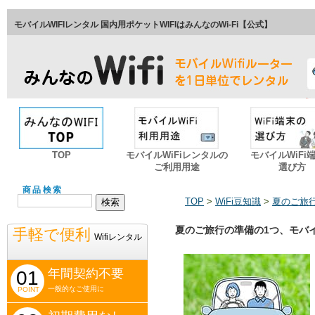
モバイルWIFIレンタル 国内用ポケットWIFIはみんなのWi-Fi【公式】
TOP
モバイルWiFiレンタルの
モバイルWiFi
ご利用用途
選び方
商品検索
TOP
>
WiFi豆知識
>
夏のご旅行
夏のご旅行の準備の1つ、モバイ
手軽で便利
Wifiレンタル
年間契約不要
01
一般的なご使用に
POINT