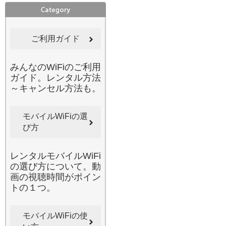
性は避けて通れない課題で
す。みんなのWi-Fiのレンタ
ルルーターは、通信データ
ご利用ガイド
が強固に暗号化されている
ため、個人情報の漏洩リス
クを最小限に抑えられま
みんなのWiFiのご利用
す。パスワードなしの公衆
ガイド。レンタル方法
Wi-Fiに潜む危険からデバイ
～キャンセル方法も。
スを守り、安心してネット
銀行や仕事のファイルを扱
うことができます。万が
モバイルWiFiの選
一、接続が不安定になった
び方
り、使い方がわからなくな
ったりしても、当店の充実
レンタルモバイルWiFi
したカスタマーサポートが
の選び方について。動
迅速に対応いたします。通
画の視聴時間がポイン
信トラブルの際も一人で悩
トの１つ。
む必要はありません。セキ
ュリティとサポートの両面
で「安心」を追求している
モバイルWiFiの使
からこそ、多くの法人様や