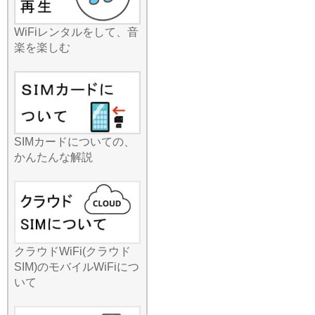
タでも旅行需要の回復が報
じられていますが、余裕を
WiFiレンタルをして、音
持った早めのご予約をお勧
楽を楽しむ
めいたします！手軽に始め
られるネット環境を、今す
ぐ確保しましょう。
2026.7.8
みんなのWi-Fiが提供するル
ーターは、スマホ、タブレ
ット、PCを同時に複数台つ
SIMカードについての、
なげる「マルチデバイス接
かんたんな解説
続」に強いのが特徴です。
家族旅行中、お父さんは仕
事のメール、お母さんは観
光案内、お子様はタブレッ
トで学習アプリといった使
い方が一台で可能です。最
クラウドWiFi(クラウド
近では任天堂Switchなどの
SIM)のモバイルWiFiにつ
ゲーム機を外でつなぎたい
いて
というお子様も増えていま
すが、当店の安定した回線