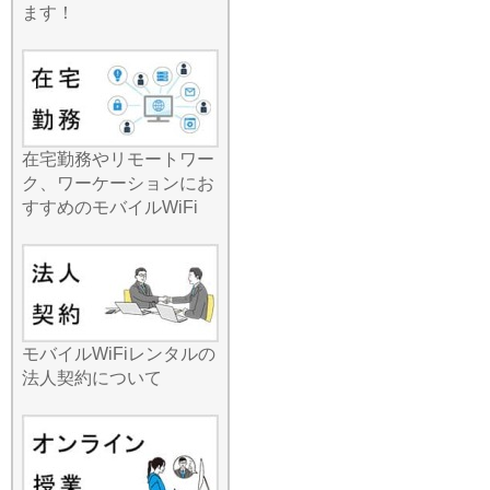
を気にせず高画質動画を見
ます！
たり、オンライン会議に参
加したり、自由自在なネッ
トライフを楽しみましょ
う。ローカルなエリアでも
しっかり電波をキャッチす
る強力なルーターをお届け
在宅勤務やリモートワー
します。
ク、ワーケーションにお
2026.7.29
すすめのモバイルWiFi
安定したネット接続と通信
コストの削減を同時に叶え
たいなら、国内Wi-Fiレンタ
ルが最も賢い選択です。特
に複雑なセットアップを嫌
う方にとって、当店のサー
モバイルWiFiレンタルの
ビスは「届いてすぐ使え
法人契約について
る」シンプルさを極めてい
ます。持ち運びの便利さを
追求し、最新機種はスマホ
よりも軽くコンパクトなサ
イズを実現しました。バッ