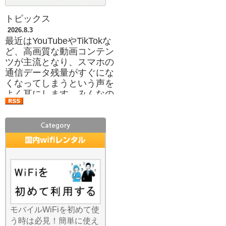
トピックス
2026.8.3
最近はYouTubeやTikTokな
ど、高画質な動画コンテン
ツが主流となり、スマホの
通信データ残量がすぐにな
くなってしまうという声を
よく耳にします。みんなの
Wi-Fiのレンタルサービスを
利用すれば、ご自身のスマ
ホプランのギガを一切消費
することなく、存分にコン
テンツを楽しめます。月々
の携帯料金プランを低い容
量に抑えて、必要な時だけ
当店のWi-Fiを借りるという
「通信費の節約術」も人気
です。月末に速度制限がか
かってイライラすること
モバイルWiFiを初めて使
も、もうありません。容量
う時は必見！簡単に使え