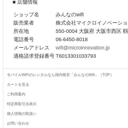
■ 店舗情報
希望に合わせて、最適な一
台を厳選していただけま
ショップ名
みんなのwifi
す。受け取りと返却は郵送
や宅配便を利用するため、
販売業者
株式会社マイクロイノベーショ
仕事で忙しい方でも手間が
所在地
550-0004 大阪府 大阪市西区 
かかりません。ゴールデン
ウィークの長期旅行で北海
電話番号
06-6450-8018
道や沖縄や出かける際も、
メールアドレス
wifi@microinnovation.jp
家族全員で使えるWiFiが一
適格請求登録番号
T6013301033793
台あれば非常に心強いもの
です。煩わしい店頭手続き
を避け、ウェブ上で全てが
完結するスマートなレンタ
モバイルWiFiのレンタルなら国内格安「みんなのWifi」（TOP）
ル体験。あなたのスケジュ
カートを見る
ールに寄り添う柔軟なサー
ビスを提供いたします。
ご利用案内
2026.4.22
特定商取引法表示
当店のレンタルWiFiは、一
台で複数のデバイスを同時
個人情報の取扱い
接続できる高い拡張性を備
えています。自分のスマー
お問い合わせ