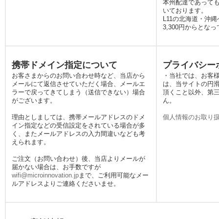
本州配達であっても
通信が必要な場面は意外と
いております。
多いものです。当店のレン
L11の北海道・沖
タル国内Wi-Fiなら、明瞭な
3,300円からとな
料金体系と迅速な発送対応
で、旅の準備を強力にサポ
ートいたします。観光の拠
携帯ドメイン指定について
プライバシー
点でも、地図アプリをサク
お客さまからのお問い合わせ時など、当店から
・当社では、お客
サク使いたい時に大活躍し
メールにて返信させていただく場合、メールエ
は、当サイトの円
ます。さらに、急な出張や
ラーで戻ってきてしまう（送信できない）場合
頂くこと以外、第
イベントでの一時利用な
がございます。
ん。
ど、ビジネスシーンでも頼
理由としましては、携帯メールアドレスのドメ
個人情報のお取り
れるパートナーとして、安
イン指定などの受信設定をされている場合が多
定した通信環境を日本全国
く、またメールアドレスの入力間違いなども考
どこでもお届けいたしま
えられます。
す。
ご注文（お問い合わせ）後、当店よりメールが
2026.4.29
届かない場合は、お手数ですが
日本国内でのWiFiレンタル
wifi@microinnovation.jp
まで、ご利用可能なメー
をお探しなら、プランが充
ルアドレスよりご連絡くださいませ。
実しているみんなのWiFiに
お問い合わせください。利
用期間や場所、通信速度の