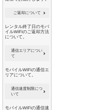
画を見ている間に、ご自身
はナビアプリで目的地を確
ご返却について
認するといった使い方もこ
れ一台で完結します。みん
なのWi-Fiなら、ラクラク設
レンタル終了日のモバ
定ですぐにつながるため、
イルWiFiのご返却方法
メカに詳しくない方でも安
について。
心です。最近のキャンプブ
ームで、自然豊かなエリア
通信エリアについ
へお出かけになる際も、当
て
店の広範囲カバーエリアの
Wi-Fiがあれば、万が一の連
絡手段としても役立ちま
モバイルWiFiの通信エ
す。みんなで便利にシェア
リアについて。
して、旅の思い出を共有し
ましょう。
2026.6.3
通信速度制限につ
国内でのレンタル導入実績
いて
に自信があるみんなのWi-Fi
は、ビジネスからプライベ
モバイルWiFiの通信速
ートまであらゆるシーンで