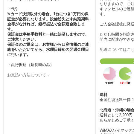
なりますので、ご
タ消費量が増加しています
・代引
キャンセルのご連絡
が、当店のルーターがあれ
※カード決済以外の場合、1台につき1万円の保
す。
ばギガを気にせず楽しめま
証金が必要になります。設備紛失と未納延期料
す。返却もポストに投函す
金等がなければ、銀行振込で全額返金致しま
ご入金確認後に発
す。
るだけの手軽さですので、
保証金は事務手数料と一緒に決済しますので、
ただし時間を指定
忙しいビジネスマンや、成
ご注意ください。
間内に配達ができ
田空港・羽田空港などの大
保証金のご返金は、お客様から口座情報のご連
きなハブ駅を経由して移動
絡をいただいてから、水曜日締めの翌週金曜日
配送についてはこ
に行います。
される旅行者の方にも、手
間なくご利用いただける利
・銀行振込（延長時のみ）
便性が魅力です。
お支払い方法について→
2026.5.13
国内旅行が楽しくなる季
節、移動中も快適にネット
を楽しみたい方には、みん
送料
全国往復送料一律 1
なのWi-Fiのレンタルサービ
スが最適です。宿泊先のホ
北海道・沖縄の場
テルに無料Wi-Fiがあって
送料として2,20
も、移動の電車内や観光ス
あらかじめご了承
ポットの検索、SNSへのリ
WiMAXワイマック
アルタイム投稿など、外で