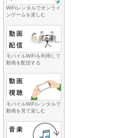
「Wi-Fiルーターの設定って
WiFiレンタルでオンライ
難しそう」と思っていませ
ンゲームを楽しむ
んか？みんなのWi-Fiの国内
レンタルなら、そんな心配
は無用です。端末が到着し
たら、電源を入れてスマホ
にパスワードを入力するだ
け。特別な技術知識や煩わ
モバイルWiFiを利用して
しいアプリの設定などは一
動画を配信する
切必要ありません。到着し
たその瞬間から、高速通信
が始まります。最近では小
中学生のタブレット学習
や、高齢者の方のビデオ通
話利用も増えていますが、
どなたでも直感的に使える
モバイルWiFiレンタルで
操作性が支持されていま
動画を見て楽しむ
す。夏休み期間や年末年始
は予約が集中し、人気機種
が在庫切れになることも予
想されます。最新の時事ネ