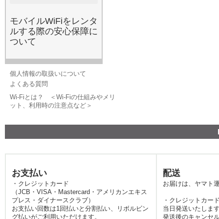
約や解約違約金も一切不要
で、必要な期間だけ借りら
モバイルWiFiをレンタ
れるため、コストパフォー
ルする際の安心保障に
マンスを重視する賢いユー
ついて
ザーの方に選ばれていま
す。
2026.5.20
レンタルWi-Fiは、国内旅行
個人情報の取扱いについて
や出張における現代の必需
よくある質問
品と言えます。スマートフ
Wi-Fiとは？ ＜Wi-Fiの仕組みやメリ
ォンやタブレットなど、手
ット、利用時の注意点など＞
持ちのデバイスに高速なイ
ンターネット接続を提供
し、ルート案内や現地のグ
ルメ情報検索をスムーズに
するポータブル通信機器で
す。みんなのWi-Fiでは、月
お支払い
配送
末の速度制限でパケットが
・クレジットカード
お届けは、ヤマト
不足した際のご利用も非常
（JCB・VISA・Mastercard・アメリカンエキス
に多くなっています。最近
プレス・ダイナースクラブ）
・クレジットカード
では動画配信サービスの普
お支払い回数は1回払いと分割払い、リボルビン
当日発送いたしま
グ払いがご利用いただけます。
発送後のキャンセ
及により、外出先でのデー