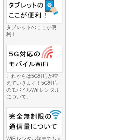
ならオンラインプレイも快
適です。グループ旅行で通
信量を割り勘にすれば、一
人当たりの負担も非常に少
なくなります。人気の観光
タブレットのここが便
地散策から、地方の温泉街
利！
まで、これ一台あれば全員
がハッピーに。一台で家
中、あるいはグループ全員
をカバーできるパワフルな
通信機能を、ぜひあなたの
お出かけにお役立てくださ
これからは5G対応が増
い。
えていきます！5G対応
2026.7.1
のモバイルWifiレンタル
便利でお手軽な国内レンタ
について。
ルWi-Fiですが、選ぶプラン
によって満足度は大きく変
わります。みんなのWi-Fiで
は、一日単位の短期利用か
ら、一ヶ月以上の長期利用
まで、お客様のニーズに合
WiFiレンタル端末でも人