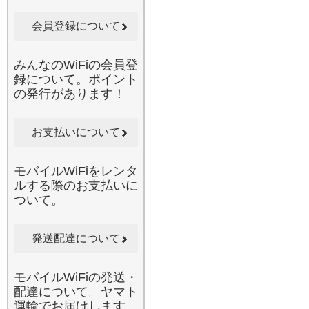
梱の封筒に入れてポスト投
函するだけと、驚くほど手
会員登録について
軽です。みんなのWi-Fiで
は、お客様のライフスタイ
ルに合わせた多様なプラン
みんなのWiFiの会員登
をご提案しております。通
録について。ポイント
信費を抑えつつ、いつでも
の発行があります！
どこでも制限なしの快適な
ネットライフを実現したい
方に、心からお勧めしたい
お支払いについて
サービスです。
2026.6.10
モバイルWiFiをレンタ
当店のレンタルWi-Fiは、1
ルする際のお支払いに
台のルーターで複数のデバ
ついて。
イスに同時接続が可能で
す。スマートフォン、タブ
レット、ノートパソコンだ
発送配達について
けでなく、同行者のスマホ
もまとめて接続できるた
モバイルWiFiの発送・
め、ご家族やグループでの
配達について。ヤマト
国内旅行に最適です。例え
運輸でお届けします。
ば、お子様が後部座席で動