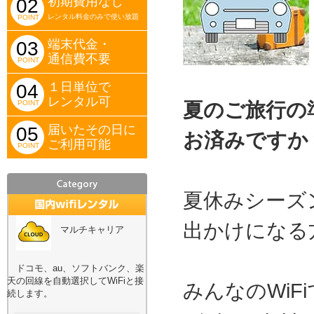
初期費用なし
02
レンタル料金のみで使い放題
POINT
端末代金・
03
通信費不要
POINT
１日単位で
04
レンタル可
POINT
夏のご旅行の
届いたその日に
05
お済みですか
ご利用可能
POINT
夏休みシーズ
出かけになる
マルチキャリア
ドコモ、au、ソフトバンク、楽
天の回線を自動選択してWiFiと接
みんなのWiF
続します。