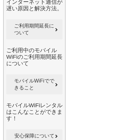
インターネット通信が
お届けします。
遅い原因と解決方法。
2026.5.26
みんなのWi-Fiのレンタルサ
ービスを利用すれば、日本
ご利用期間延長に
国内のあらゆる場所があな
ついて
たのオフィスやシアターに
早変わりします。旅行先や
移動の車内でも、重要なメ
ご利用中のモバイル
ールのチェックや大容量デ
WiFiのご利用期間延長
ータの閲覧、SNSの更新が
について
ストレスなく行えます。当
店のWi-Fiルーターは最新の
モバイルWiFiでで
通信網を利用しており、地
きること
方への出張や山間部の観光
地などでも、高い接続性を
発揮いたします。最近の時
モバイルWiFiレンタル
事ニュースでも、ワーケー
はこんなことができま
ションが注目されています
す！
が、旅先でのビデオ会議も
当店の安定した通信があれ
ば安心です。面倒な回線契
安心保障について