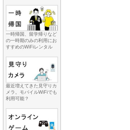
動、地方への出張など、荷
物が多くなりがちな場面で
も、一切負担になりませ
ん。ポケットに収まるサイ
ズでありながら、受信感度
は非常に高く、移動中のバ
一時帰国、留学帰りなど
スや電車内でも安定した接
の一時期のみの利用にお
続を維持します。最近では
すすめのWiFiレンタル
AI搭載スマホの普及によ
り、クラウドとの通信が頻
繁に行われますが、高速Wi-
FiがあればAI機能もサクサ
ク動きます。いつでもどこ
でも安定したインターネッ
ト環境を持ち運べる解放感
最近増えてきた見守りカ
は、一度体験すると手放せ
メラ。モバイルWiFiでも
なくなります。夏のご旅行
利用可能？
をよりスマートに、より快
適にするためのパートナー
として、ぜひ当店をご指名
ください。
2026.7.15