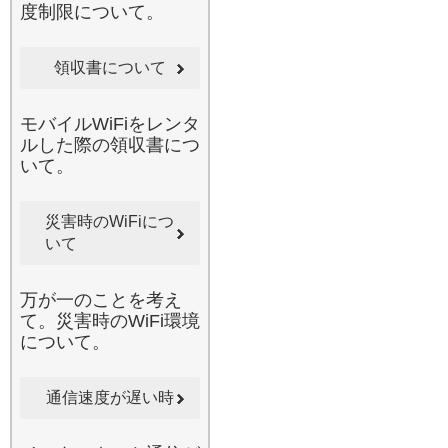
度制限について。
活躍します。当店のルータ
ーは、一般的な公衆フリー
Wi-Fiとは異なり、自分専用
領収書について
の回線を独占できるため、
通信速度が非常に高速で安
定しています。不特定多数
モバイルWiFiをレンタ
が接続して速度が低下しや
ルした際の領収書につ
すい駅やカフェのネットワ
いて。
ーク環境でも、当店のWi-Fi
があれば遅延を感じること
災害時のWiFiにつ
なくインターネットをご利
いて
用いただけます。セキュリ
ティ面でも優れており、テ
レワークやリモート授業な
万が一のことを考え
どで機密情報を扱う場合で
て。災害時のWiFi環境
も安心してお使いいただけ
について。
る設計です。小田原周辺な
どの主要都市はもちろん、
移動中の新幹線内でもスム
通信速度が遅い時
ーズなブラウジングが可能
になる、究極の通信環境を