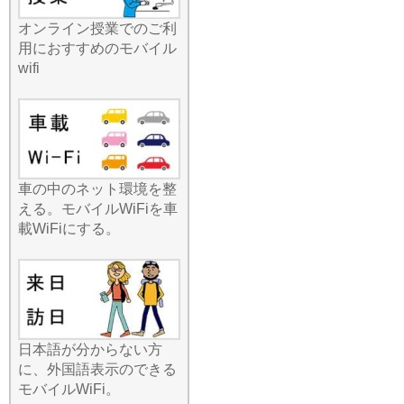
グのポケットに忍ばせてお
くだけで、周囲に自分専用
オンライン授業でのご利
のWi-Fiスポットが誕生しま
用におすすめのモバイル
す。最近のニュースでもモ
wifi
バイルバッテリーの重要性
が語られますが、当店のル
ーターは長時間駆動バッテ
リーを搭載しており、一日
中外出していても安心で
す。出張先でのプレゼン資
車の中のネット環境を整
料作成や、旅行中の高画質
える。モバイルWiFiを車
動画の視聴など、快適なデ
載WiFiにする。
ジタルライフをどこまでも
サポートいたします。
2026.7.22
みんなのWi-Fiのレンタルル
ーターは、徹底的に「薄
型・軽量・コンパクト」に
こだわったモデルを厳選し
日本語が分からない方
ています。夏休みやゴール
に、外国語表示のできる
デンウィークの長距離移
モバイルWiFi。