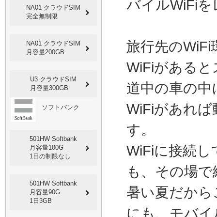
バイルWiFi
NA01 クラウドSIM
完全無制限
旅行先のWi
NA01 クラウドSIM
月容量200GB
WiFiがある
U3 クラウドSIM
道中の車の中
月容量300GB
WiFiがあ
ソフトバンク
す。
501HW Softbank
WiFiに接
月容量100G
1日の制限なし
も、その場で
501HW Softbank
暑い夏だから
月容量90G
1日3GB
にも、モバイル