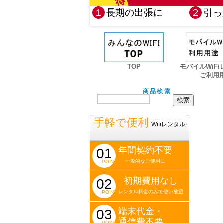
１
長期の出張に
２
引っ
TOP
モバイルWiF
ご利用
商品検索
手軽で便利
Wifiレンタル
年間契約不要
01
一般的なご使用に
POINT
初期費用なし
02
レンタル料金のみで使い放題
POINT
端末代金・
03
通信費不要
POINT