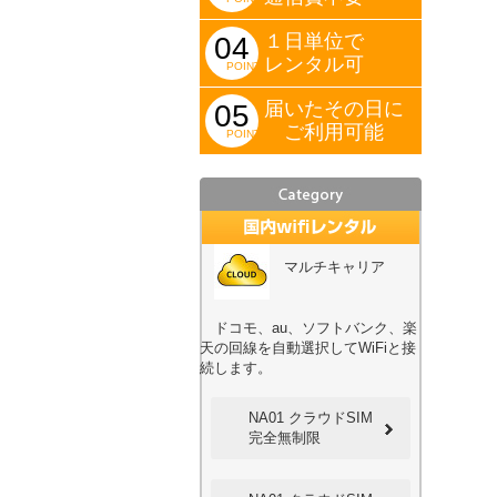
１日単位で
04
レンタル可
POINT
届いたその日に
05
ご利用可能
POINT
マルチキャリア
ドコモ、au、ソフトバンク、楽
天の回線を自動選択してWiFiと接
続します。
NA01 クラウドSIM
完全無制限