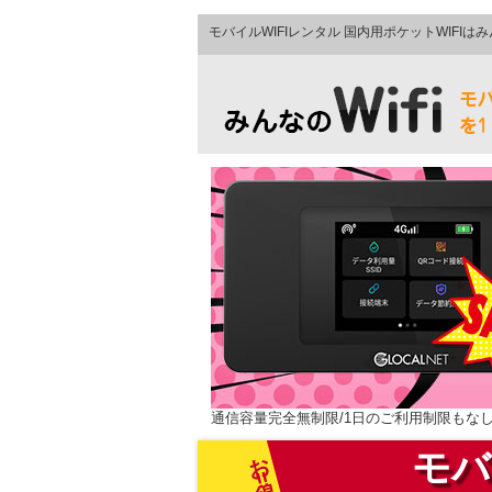
モバイルWIFIレンタル 国内用ポケットWIFIはみ
通信容量完全無制限/1日のご利用制限もなし
お得‼
モバ