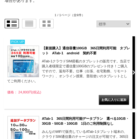
場合があります。
1 / 1ページ
（全9件）
PICK UP
【新規購入】通信容量100GB 365日間利用可能 タブレ
ット ATab-1 android 契約不要
ATab-1クラウドSIM搭載のタブレットの販売です。当店で
購入者様限定で通信量100GBのプレゼント付き！ご購入
ですので、返却不要。仕事（出張、在宅勤務、リモート
ワーク）、オンライン授業、普段使いのタブレットとし
てご利用ください。
価格： 24,800円(税込)
ATab-1 365日間利用可能データプラン 選べる10GB・
30GB・50GB・100GB 1日のご利用制限なし
みんなのWiFiで販売しているATab-1タブレット端末の、
クラウドSIM通信量のチャージの注文が可能です。365日