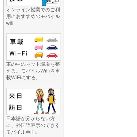
グのポケットに忍ばせてお
くだけで、周囲に自分専用
オンライン授業でのご利
のWi-Fiスポットが誕生しま
用におすすめのモバイル
す。最近のニュースでもモ
wifi
バイルバッテリーの重要性
が語られますが、当店のル
ーターは長時間駆動バッテ
リーを搭載しており、一日
中外出していても安心で
す。出張先でのプレゼン資
車の中のネット環境を整
料作成や、旅行中の高画質
える。モバイルWiFiを車
動画の視聴など、快適なデ
載WiFiにする。
ジタルライフをどこまでも
サポートいたします。
2026.7.22
みんなのWi-Fiのレンタルル
ーターは、徹底的に「薄
型・軽量・コンパクト」に
こだわったモデルを厳選し
日本語が分からない方
ています。夏休みやゴール
に、外国語表示のできる
デンウィークの長距離移
モバイルWiFi。