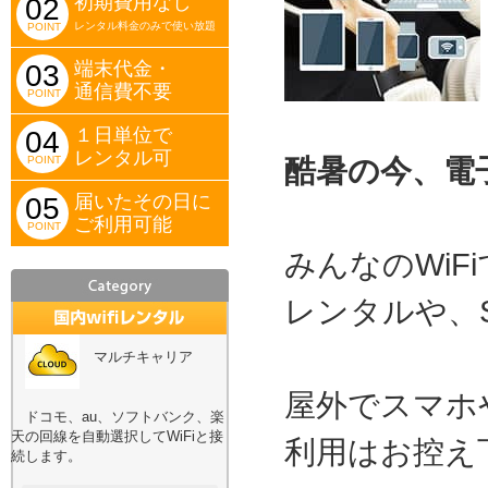
初期費用なし
02
レンタル料金のみで使い放題
POINT
端末代金・
03
通信費不要
POINT
１日単位で
04
レンタル可
POINT
酷暑の今、電
届いたその日に
05
ご利用可能
POINT
みんなのWiFi
レンタルや、
マルチキャリア
屋外でスマホ
ドコモ、au、ソフトバンク、楽
天の回線を自動選択してWiFiと接
利用はお控え
続します。