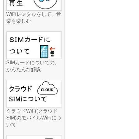
タでも旅行需要の回復が報
じられていますが、余裕を
WiFiレンタルをして、音
持った早めのご予約をお勧
楽を楽しむ
めいたします！手軽に始め
られるネット環境を、今す
ぐ確保しましょう。
2026.7.8
みんなのWi-Fiが提供するル
ーターは、スマホ、タブレ
ット、PCを同時に複数台つ
SIMカードについての、
なげる「マルチデバイス接
かんたんな解説
続」に強いのが特徴です。
家族旅行中、お父さんは仕
事のメール、お母さんは観
光案内、お子様はタブレッ
トで学習アプリといった使
い方が一台で可能です。最
クラウドWiFi(クラウド
近では任天堂Switchなどの
SIM)のモバイルWiFiにつ
ゲーム機を外でつなぎたい
いて
というお子様も増えていま
すが、当店の安定した回線