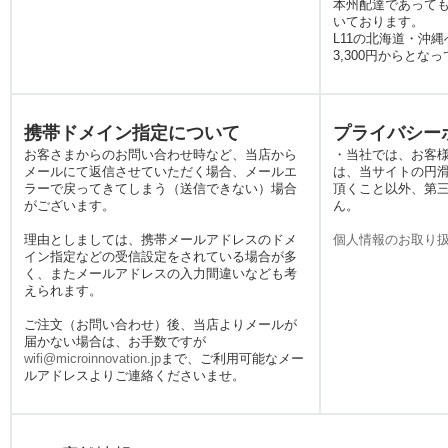
本州配達であっても
通信が必要な場面は意外と
いております。
多いものです。当店のレン
L11の北海道・沖
タル国内Wi-Fiなら、明瞭な
3,300円からとな
料金体系と迅速な発送対応
で、旅の準備を強力にサポ
ートいたします。観光の拠
携帯ドメイン指定について
プライバシー
点でも、地図アプリをサク
お客さまからのお問い合わせ時など、当店から
・当社では、お客
サク使いたい時に大活躍し
メールにて返信させていただく場合、メールエ
は、当サイトの円
ます。さらに、急な出張や
ラーで戻ってきてしまう（送信できない）場合
頂くこと以外、第
イベントでの一時利用な
がございます。
ん。
ど、ビジネスシーンでも頼
理由としましては、携帯メールアドレスのドメ
個人情報のお取り
れるパートナーとして、安
イン指定などの受信設定をされている場合が多
定した通信環境を日本全国
く、またメールアドレスの入力間違いなども考
どこでもお届けいたしま
えられます。
す。
ご注文（お問い合わせ）後、当店よりメールが
2026.4.29
届かない場合は、お手数ですが
日本国内でのWiFiレンタル
wifi@microinnovation.jp
まで、ご利用可能なメー
をお探しなら、プランが充
ルアドレスよりご連絡くださいませ。
実しているみんなのWiFiに
お問い合わせください。利
用期間や場所、通信速度の