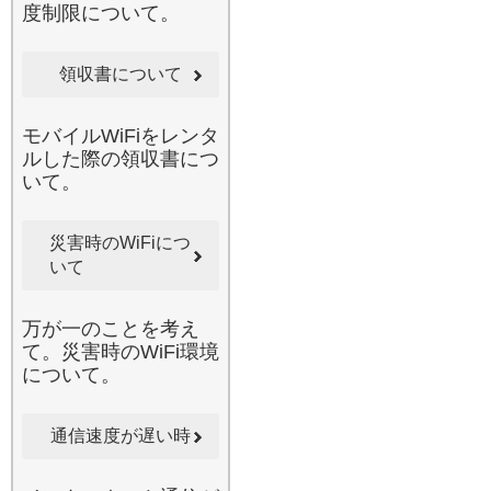
度制限について。
活躍します。当店のルータ
ーは、一般的な公衆フリー
Wi-Fiとは異なり、自分専用
領収書について
の回線を独占できるため、
通信速度が非常に高速で安
定しています。不特定多数
モバイルWiFiをレンタ
が接続して速度が低下しや
ルした際の領収書につ
すい駅やカフェのネットワ
いて。
ーク環境でも、当店のWi-Fi
があれば遅延を感じること
災害時のWiFiにつ
なくインターネットをご利
いて
用いただけます。セキュリ
ティ面でも優れており、テ
レワークやリモート授業な
万が一のことを考え
どで機密情報を扱う場合で
て。災害時のWiFi環境
も安心してお使いいただけ
について。
る設計です。小田原周辺な
どの主要都市はもちろん、
移動中の新幹線内でもスム
通信速度が遅い時
ーズなブラウジングが可能
になる、究極の通信環境を