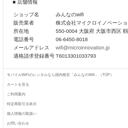
■ 店舗情報
希望に合わせて、最適な一
台を厳選していただけま
ショップ名
みんなのwifi
す。受け取りと返却は郵送
や宅配便を利用するため、
販売業者
株式会社マイクロイノベーショ
仕事で忙しい方でも手間が
所在地
550-0004 大阪府 大阪市西区 
かかりません。ゴールデン
ウィークの長期旅行で北海
電話番号
06-6450-8018
道や沖縄や出かける際も、
メールアドレス
wifi@microinnovation.jp
家族全員で使えるWiFiが一
適格請求登録番号
T6013301033793
台あれば非常に心強いもの
です。煩わしい店頭手続き
を避け、ウェブ上で全てが
完結するスマートなレンタ
モバイルWiFiのレンタルなら国内格安「みんなのWifi」（TOP）
ル体験。あなたのスケジュ
カートを見る
ールに寄り添う柔軟なサー
ビスを提供いたします。
ご利用案内
2026.4.22
特定商取引法表示
当店のレンタルWiFiは、一
台で複数のデバイスを同時
個人情報の取扱い
接続できる高い拡張性を備
えています。自分のスマー
お問い合わせ