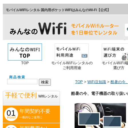
モバイルWIFIレンタル 国内用ポケットWIFIはみんなのWi-Fi【公式】
TOP
モバイルWiFiレンタルの
モバイルWiFi
ご利用用途
選び方
商品検索
TOP
>
WiFi豆知識
>
酷暑の今
酷暑の今、電子機器の取り扱い
手軽で便利
Wifiレンタル
年間契約不要
01
一般的なご使用に
POINT