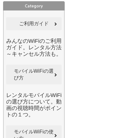
性は避けて通れない課題で
す。みんなのWi-Fiのレンタ
ルルーターは、通信データ
ご利用ガイド
が強固に暗号化されている
ため、個人情報の漏洩リス
クを最小限に抑えられま
みんなのWiFiのご利用
す。パスワードなしの公衆
ガイド。レンタル方法
Wi-Fiに潜む危険からデバイ
～キャンセル方法も。
スを守り、安心してネット
銀行や仕事のファイルを扱
うことができます。万が
モバイルWiFiの選
一、接続が不安定になった
び方
り、使い方がわからなくな
ったりしても、当店の充実
レンタルモバイルWiFi
したカスタマーサポートが
の選び方について。動
迅速に対応いたします。通
画の視聴時間がポイン
信トラブルの際も一人で悩
トの１つ。
む必要はありません。セキ
ュリティとサポートの両面
で「安心」を追求している
モバイルWiFiの使
からこそ、多くの法人様や