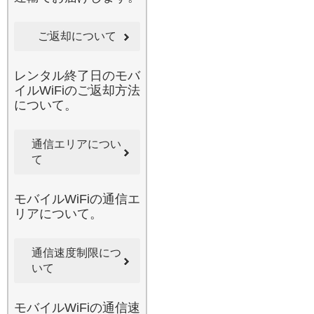
画を見ている間に、ご自身
はナビアプリで目的地を確
ご返却について
認するといった使い方もこ
れ一台で完結します。みん
なのWi-Fiなら、ラクラク設
レンタル終了日のモバ
定ですぐにつながるため、
イルWiFiのご返却方法
メカに詳しくない方でも安
について。
心です。最近のキャンプブ
ームで、自然豊かなエリア
通信エリアについ
へお出かけになる際も、当
て
店の広範囲カバーエリアの
Wi-Fiがあれば、万が一の連
絡手段としても役立ちま
モバイルWiFiの通信エ
す。みんなで便利にシェア
リアについて。
して、旅の思い出を共有し
ましょう。
2026.6.3
通信速度制限につ
国内でのレンタル導入実績
いて
に自信があるみんなのWi-Fi
は、ビジネスからプライベ
モバイルWiFiの通信速
ートまであらゆるシーンで