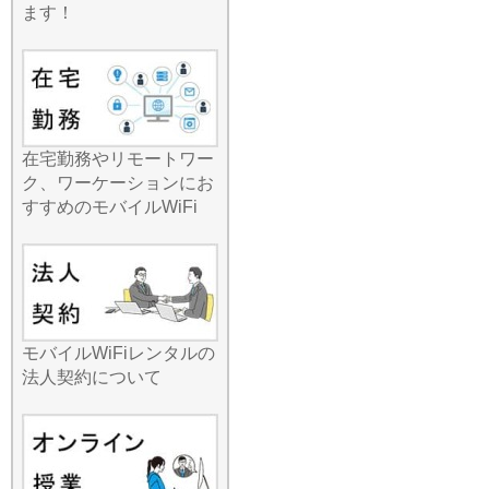
を気にせず高画質動画を見
ます！
たり、オンライン会議に参
加したり、自由自在なネッ
トライフを楽しみましょ
う。ローカルなエリアでも
しっかり電波をキャッチす
る強力なルーターをお届け
在宅勤務やリモートワー
します。
ク、ワーケーションにお
2026.7.29
すすめのモバイルWiFi
安定したネット接続と通信
コストの削減を同時に叶え
たいなら、国内Wi-Fiレンタ
ルが最も賢い選択です。特
に複雑なセットアップを嫌
う方にとって、当店のサー
モバイルWiFiレンタルの
ビスは「届いてすぐ使え
法人契約について
る」シンプルさを極めてい
ます。持ち運びの便利さを
追求し、最新機種はスマホ
よりも軽くコンパクトなサ
イズを実現しました。バッ