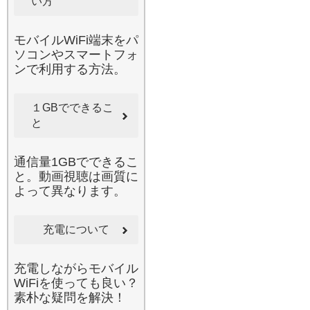
い方
個人のお客様にリピートい
ただいております。安心・
安全なネット環境を、カバ
モバイルWiFi端末をパ
ンの中に。
ソコンやスマートフォ
2026.6.17
ンで利用する方法。
毎月の通信制限にお悩みで
はありませんか。当店の国
１GBでできるこ
内用Wi-Fiをレンタルするこ
とで、高額なデータローミ
と
ング費用やキャリアの追加
チャージを節約できます。
通信量1GBでできるこ
特に引っ越し直後の固定回
と。動画視聴は画質に
線が開通するまでの期間
よって異なります。
や、不意の入院で病院内の
ネット環境が整っていない
時、一時的なリモートワー
充電について
クが必要になった際など
に、非常に重宝されるサー
充電しながらモバイル
ビスです。お申し込みはオ
WiFiを使っても良い？
ンラインで完結し、お届け
素朴な疑問を解決！
もスピーディー。返却も同