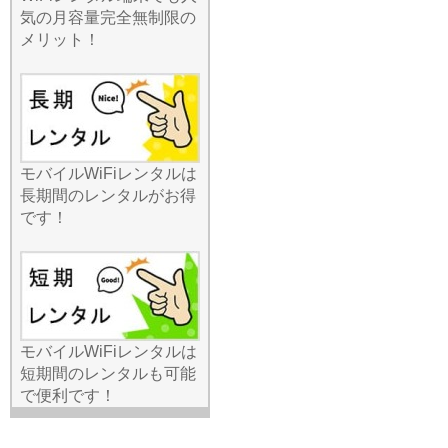
わせた多種多様なプランを
気の月容量完全無制限の
取り揃えております。「動
メリット！
画をたくさん見たい」
「WEB会議が中心」「とに
かく安く抑えたい」といっ
た具体的な要望に、最適な
機種と容量をご提案いたし
ます。契約前に条件や費用
を透明化しているため、後
モバイルWiFiレンタルは
から不明な請求が来る心配
長期間のレンタルがお得
もありません。最新の5G対
です！
応モデルから、エリアに強
い定番モデルまで、ライン
ナップは業界屈指です。利
用条件を確認して自分にぴ
ったりの一台を選びたい方
は、ぜひ当店の専門スタッ
モバイルWiFiレンタルは
フまでお気軽にお問い合わ
短期間のレンタルも可能
せくださいませ。
で便利です！
2026.6.24
オンライン決済やSNSの利
用が増える中、通信の安全