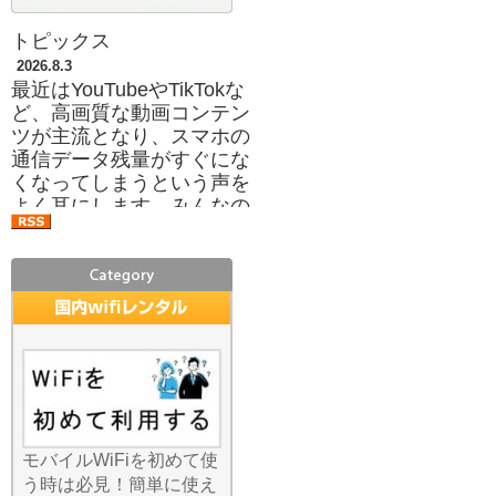
トピックス
2026.8.3
最近はYouTubeやTikTokな
ど、高画質な動画コンテン
ツが主流となり、スマホの
通信データ残量がすぐにな
くなってしまうという声を
よく耳にします。みんなの
Wi-Fiのレンタルサービスを
利用すれば、ご自身のスマ
ホプランのギガを一切消費
することなく、存分にコン
テンツを楽しめます。月々
の携帯料金プランを低い容
量に抑えて、必要な時だけ
当店のWi-Fiを借りるという
「通信費の節約術」も人気
です。月末に速度制限がか
かってイライラすること
モバイルWiFiを初めて使
も、もうありません。容量
う時は必見！簡単に使え