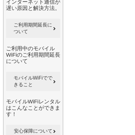
インターネット通信が
お届けします。
遅い原因と解決方法。
2026.5.26
みんなのWi-Fiのレンタルサ
ービスを利用すれば、日本
ご利用期間延長に
国内のあらゆる場所があな
ついて
たのオフィスやシアターに
早変わりします。旅行先や
移動の車内でも、重要なメ
ご利用中のモバイル
ールのチェックや大容量デ
WiFiのご利用期間延長
ータの閲覧、SNSの更新が
について
ストレスなく行えます。当
店のWi-Fiルーターは最新の
モバイルWiFiでで
通信網を利用しており、地
きること
方への出張や山間部の観光
地などでも、高い接続性を
発揮いたします。最近の時
モバイルWiFiレンタル
事ニュースでも、ワーケー
はこんなことができま
ションが注目されています
す！
が、旅先でのビデオ会議も
当店の安定した通信があれ
ば安心です。面倒な回線契
安心保障について