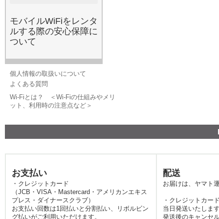
約や解約違約金も一切不要
で、必要な期間だけ借りら
モバイルWiFiをレンタ
れるため、コストパフォー
ルする際の安心保障に
マンスを重視する賢いユー
ついて
ザーの方に選ばれていま
す。
2026.5.20
レンタルWi-Fiは、国内旅行
個人情報の取扱いについて
や出張における現代の必需
よくある質問
品と言えます。スマートフ
Wi-Fiとは？ ＜Wi-Fiの仕組みやメリ
ォンやタブレットなど、手
ット、利用時の注意点など＞
持ちのデバイスに高速なイ
ンターネット接続を提供
し、ルート案内や現地のグ
ルメ情報検索をスムーズに
するポータブル通信機器で
す。みんなのWi-Fiでは、月
お支払い
配送
末の速度制限でパケットが
・クレジットカード
お届けは、ヤマト
不足した際のご利用も非常
（JCB・VISA・Mastercard・アメリカンエキス
に多くなっています。最近
プレス・ダイナースクラブ）
・クレジットカード
では動画配信サービスの普
お支払い回数は1回払いと分割払い、リボルビン
当日発送いたしま
グ払いがご利用いただけます。
発送後のキャンセ
及により、外出先でのデー