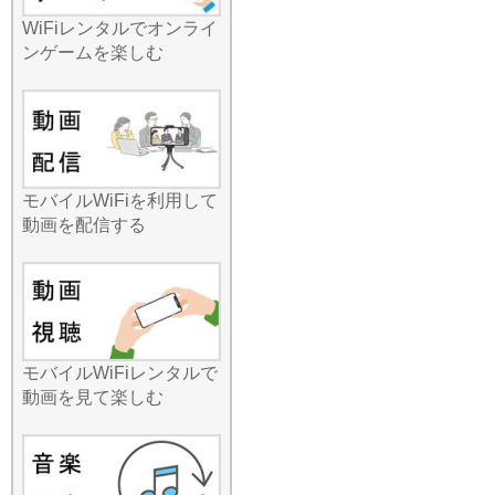
「Wi-Fiルーターの設定って
WiFiレンタルでオンライ
難しそう」と思っていませ
ンゲームを楽しむ
んか？みんなのWi-Fiの国内
レンタルなら、そんな心配
は無用です。端末が到着し
たら、電源を入れてスマホ
にパスワードを入力するだ
け。特別な技術知識や煩わ
モバイルWiFiを利用して
しいアプリの設定などは一
動画を配信する
切必要ありません。到着し
たその瞬間から、高速通信
が始まります。最近では小
中学生のタブレット学習
や、高齢者の方のビデオ通
話利用も増えていますが、
どなたでも直感的に使える
モバイルWiFiレンタルで
操作性が支持されていま
動画を見て楽しむ
す。夏休み期間や年末年始
は予約が集中し、人気機種
が在庫切れになることも予
想されます。最新の時事ネ