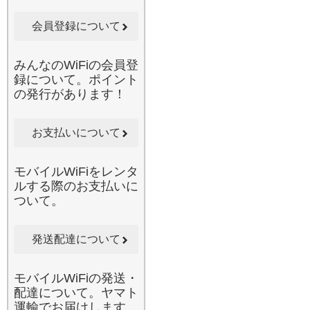
梱の封筒に入れてポスト投
函するだけと、驚くほど手
会員登録について
軽です。みんなのWi-Fiで
は、お客様のライフスタイ
ルに合わせた多様なプラン
みんなのWiFiの会員登
をご提案しております。通
録について。ポイント
信費を抑えつつ、いつでも
の発行があります！
どこでも制限なしの快適な
ネットライフを実現したい
方に、心からお勧めしたい
お支払いについて
サービスです。
2026.6.10
モバイルWiFiをレンタ
当店のレンタルWi-Fiは、1
ルする際のお支払いに
台のルーターで複数のデバ
ついて。
イスに同時接続が可能で
す。スマートフォン、タブ
レット、ノートパソコンだ
発送配達について
けでなく、同行者のスマホ
もまとめて接続できるた
モバイルWiFiの発送・
め、ご家族やグループでの
配達について。ヤマト
国内旅行に最適です。例え
運輸でお届けします。
ば、お子様が後部座席で動