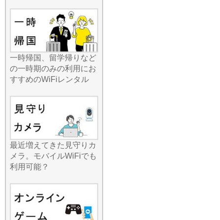
動、地方への出張など、荷
物が多くなりがちな場面で
も、一切負担になりませ
ん。ポケットに収まるサイ
ズでありながら、受信感度
は非常に高く、移動中のバ
一時帰国、留学帰りなど
スや電車内でも安定した接
の一時期のみの利用にお
続を維持します。最近では
すすめのWiFiレンタル
AI搭載スマホの普及によ
り、クラウドとの通信が頻
繁に行われますが、高速Wi-
FiがあればAI機能もサクサ
ク動きます。いつでもどこ
でも安定したインターネッ
ト環境を持ち運べる解放感
最近増えてきた見守りカ
は、一度体験すると手放せ
メラ。モバイルWiFiでも
なくなります。夏のご旅行
利用可能？
をよりスマートに、より快
適にするためのパートナー
として、ぜひ当店をご指名
ください。
2026.7.15