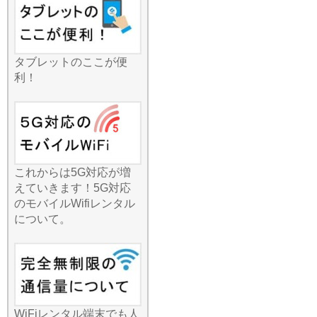
ならオンラインプレイも快
適です。グループ旅行で通
信量を割り勘にすれば、一
人当たりの負担も非常に少
なくなります。人気の観光
タブレットのここが便
地散策から、地方の温泉街
利！
まで、これ一台あれば全員
がハッピーに。一台で家
中、あるいはグループ全員
をカバーできるパワフルな
通信機能を、ぜひあなたの
お出かけにお役立てくださ
これからは5G対応が増
い。
えていきます！5G対応
2026.7.1
のモバイルWifiレンタル
便利でお手軽な国内レンタ
について。
ルWi-Fiですが、選ぶプラン
によって満足度は大きく変
わります。みんなのWi-Fiで
は、一日単位の短期利用か
ら、一ヶ月以上の長期利用
まで、お客様のニーズに合
WiFiレンタル端末でも人