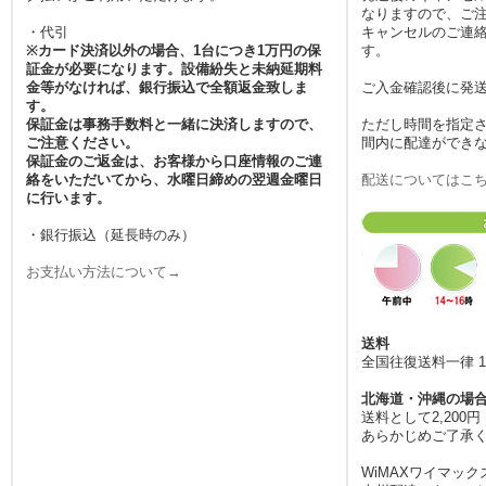
なりますので、ご
タ消費量が増加しています
・代引
キャンセルのご連絡
が、当店のルーターがあれ
※カード決済以外の場合、1台につき1万円の保
す。
ばギガを気にせず楽しめま
証金が必要になります。設備紛失と未納延期料
す。返却もポストに投函す
金等がなければ、銀行振込で全額返金致しま
ご入金確認後に発
す。
るだけの手軽さですので、
保証金は事務手数料と一緒に決済しますので、
ただし時間を指定
忙しいビジネスマンや、成
ご注意ください。
間内に配達ができ
田空港・羽田空港などの大
保証金のご返金は、お客様から口座情報のご連
きなハブ駅を経由して移動
絡をいただいてから、水曜日締めの翌週金曜日
配送についてはこ
に行います。
される旅行者の方にも、手
間なくご利用いただける利
・銀行振込（延長時のみ）
便性が魅力です。
お支払い方法について→
2026.5.13
国内旅行が楽しくなる季
節、移動中も快適にネット
を楽しみたい方には、みん
送料
全国往復送料一律 1
なのWi-Fiのレンタルサービ
スが最適です。宿泊先のホ
北海道・沖縄の場
テルに無料Wi-Fiがあって
送料として2,20
も、移動の電車内や観光ス
あらかじめご了承
ポットの検索、SNSへのリ
WiMAXワイマック
アルタイム投稿など、外で