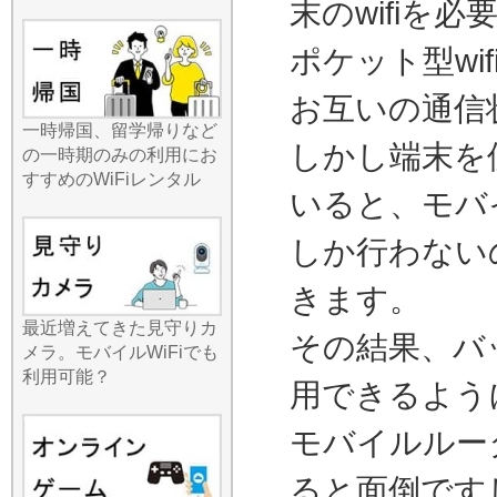
動、地方への出張など、荷
末のwifiを
物が多くなりがちな場面で
も、一切負担になりませ
ポケット型w
ん。ポケットに収まるサイ
ズでありながら、受信感度
お互いの通信
は非常に高く、移動中のバ
一時帰国、留学帰りなど
スや電車内でも安定した接
しかし端末を
の一時期のみの利用にお
続を維持します。最近では
すすめのWiFiレンタル
AI搭載スマホの普及によ
いると、モバ
り、クラウドとの通信が頻
繁に行われますが、高速Wi-
しか行わない
FiがあればAI機能もサクサ
ク動きます。いつでもどこ
きます。
でも安定したインターネッ
ト環境を持ち運べる解放感
最近増えてきた見守りカ
その結果、バ
は、一度体験すると手放せ
メラ。モバイルWiFiでも
なくなります。夏のご旅行
利用可能？
用できるよう
をよりスマートに、より快
適にするためのパートナー
モバイルルー
として、ぜひ当店をご指名
ください。
ると面倒です
2026.7.15