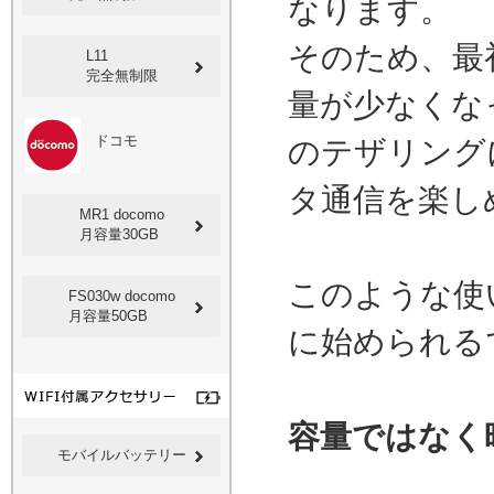
なります。
そのため、最初
L11
完全無制限
量が少なくな
ドコモ
のテザリング
タ通信を楽し
MR1 docomo
月容量30GB
このような使
FS030w docomo
月容量50GB
に始められる
容量ではなく
モバイルバッテリー