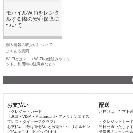
約や解約違約金も一切不要
で、必要な期間だけ借りら
モバイルWiFiをレンタ
れるため、コストパフォー
ルする際の安心保障に
マンスを重視する賢いユー
ついて
ザーの方に選ばれていま
す。
2026.5.20
レンタルWi-Fiは、国内旅行
個人情報の取扱いについて
や出張における現代の必需
よくある質問
品と言えます。スマートフ
Wi-Fiとは？ ＜Wi-Fiの仕組みやメリ
ォンやタブレットなど、手
ット、利用時の注意点など＞
持ちのデバイスに高速なイ
ンターネット接続を提供
し、ルート案内や現地のグ
ルメ情報検索をスムーズに
するポータブル通信機器で
す。みんなのWi-Fiでは、月
お支払い
配送
末の速度制限でパケットが
・クレジットカード
お届けは、ヤマト
不足した際のご利用も非常
（JCB・VISA・Mastercard・アメリカンエキス
に多くなっています。最近
プレス・ダイナースクラブ）
・クレジットカード
では動画配信サービスの普
お支払い回数は1回払いと分割払い、リボルビン
当日発送いたしま
グ払いがご利用いただけます。
発送後のキャンセ
及により、外出先でのデー