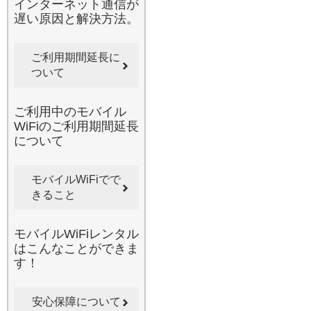
インターネット通信が
お届けします。
遅い原因と解決方法。
2026.5.26
みんなのWi-Fiのレンタルサ
ービスを利用すれば、日本
ご利用期間延長に
国内のあらゆる場所があな
ついて
たのオフィスやシアターに
早変わりします。旅行先や
移動の車内でも、重要なメ
ご利用中のモバイル
ールのチェックや大容量デ
WiFiのご利用期間延長
ータの閲覧、SNSの更新が
について
ストレスなく行えます。当
店のWi-Fiルーターは最新の
モバイルWiFiでで
通信網を利用しており、地
きること
方への出張や山間部の観光
地などでも、高い接続性を
発揮いたします。最近の時
モバイルWiFiレンタル
事ニュースでも、ワーケー
はこんなことができま
ションが注目されています
す！
が、旅先でのビデオ会議も
当店の安定した通信があれ
ば安心です。面倒な回線契
安心保障について