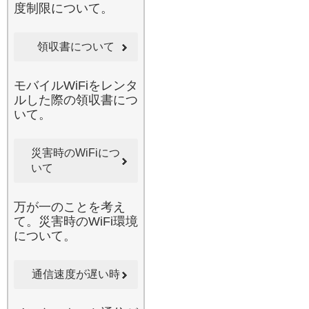
度制限について。
活躍します。当店のルータ
ーは、一般的な公衆フリー
Wi-Fiとは異なり、自分専用
領収書について
の回線を独占できるため、
通信速度が非常に高速で安
定しています。不特定多数
モバイルWiFiをレンタ
が接続して速度が低下しや
ルした際の領収書につ
すい駅やカフェのネットワ
いて。
ーク環境でも、当店のWi-Fi
があれば遅延を感じること
災害時のWiFiにつ
なくインターネットをご利
いて
用いただけます。セキュリ
ティ面でも優れており、テ
レワークやリモート授業な
万が一のことを考え
どで機密情報を扱う場合で
て。災害時のWiFi環境
も安心してお使いいただけ
について。
る設計です。小田原周辺な
どの主要都市はもちろん、
移動中の新幹線内でもスム
通信速度が遅い時
ーズなブラウジングが可能
になる、究極の通信環境を