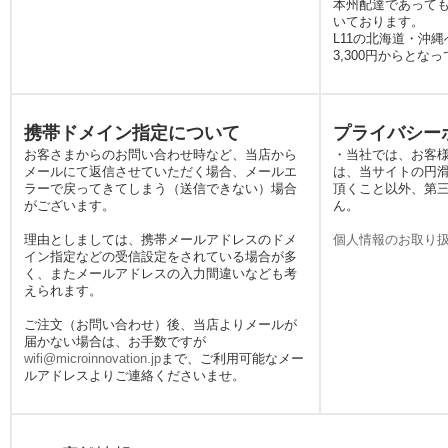
本州配達であっても
通信が必要な場面は意外と
いております。
多いものです。当店のレン
L11の北海道・沖
タル国内Wi-Fiなら、明瞭な
3,300円からとな
料金体系と迅速な発送対応
で、旅の準備を強力にサポ
ートいたします。観光の拠
携帯ドメイン指定について
プライバシー
点でも、地図アプリをサク
お客さまからのお問い合わせ時など、当店から
・当社では、お客
サク使いたい時に大活躍し
メールにて返信させていただく場合、メールエ
は、当サイトの円
ます。さらに、急な出張や
ラーで戻ってきてしまう（送信できない）場合
頂くこと以外、第
イベントでの一時利用な
がございます。
ん。
ど、ビジネスシーンでも頼
理由としましては、携帯メールアドレスのドメ
個人情報のお取り
れるパートナーとして、安
イン指定などの受信設定をされている場合が多
定した通信環境を日本全国
く、またメールアドレスの入力間違いなども考
どこでもお届けいたしま
えられます。
す。
ご注文（お問い合わせ）後、当店よりメールが
2026.4.29
届かない場合は、お手数ですが
日本国内でのWiFiレンタル
wifi@microinnovation.jp
まで、ご利用可能なメー
をお探しなら、プランが充
ルアドレスよりご連絡くださいませ。
実しているみんなのWiFiに
お問い合わせください。利
用期間や場所、通信速度の