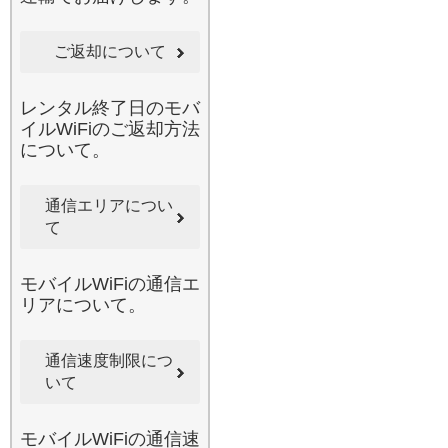
画を見ている間に、ご自身
はナビアプリで目的地を確
ご返却について
認するといった使い方もこ
れ一台で完結します。みん
なのWi-Fiなら、ラクラク設
レンタル終了日のモバ
定ですぐにつながるため、
イルWiFiのご返却方法
メカに詳しくない方でも安
について。
心です。最近のキャンプブ
ームで、自然豊かなエリア
通信エリアについ
へお出かけになる際も、当
て
店の広範囲カバーエリアの
Wi-Fiがあれば、万が一の連
絡手段としても役立ちま
モバイルWiFiの通信エ
す。みんなで便利にシェア
リアについて。
して、旅の思い出を共有し
ましょう。
2026.6.3
通信速度制限につ
国内でのレンタル導入実績
いて
に自信があるみんなのWi-Fi
は、ビジネスからプライベ
モバイルWiFiの通信速
ートまであらゆるシーンで