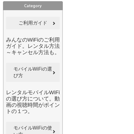
性は避けて通れない課題で
す。みんなのWi-Fiのレンタ
ルルーターは、通信データ
ご利用ガイド
が強固に暗号化されている
ため、個人情報の漏洩リス
クを最小限に抑えられま
みんなのWiFiのご利用
す。パスワードなしの公衆
ガイド。レンタル方法
Wi-Fiに潜む危険からデバイ
～キャンセル方法も。
スを守り、安心してネット
銀行や仕事のファイルを扱
うことができます。万が
モバイルWiFiの選
一、接続が不安定になった
び方
り、使い方がわからなくな
ったりしても、当店の充実
レンタルモバイルWiFi
したカスタマーサポートが
の選び方について。動
迅速に対応いたします。通
画の視聴時間がポイン
信トラブルの際も一人で悩
トの１つ。
む必要はありません。セキ
ュリティとサポートの両面
で「安心」を追求している
モバイルWiFiの使
からこそ、多くの法人様や