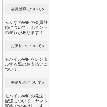
梱の封筒に入れてポスト投
函するだけと、驚くほど手
会員登録について
軽です。みんなのWi-Fiで
は、お客様のライフスタイ
ルに合わせた多様なプラン
みんなのWiFiの会員登
をご提案しております。通
録について。ポイント
信費を抑えつつ、いつでも
の発行があります！
どこでも制限なしの快適な
ネットライフを実現したい
方に、心からお勧めしたい
お支払いについて
サービスです。
2026.6.10
モバイルWiFiをレンタ
当店のレンタルWi-Fiは、1
ルする際のお支払いに
台のルーターで複数のデバ
ついて。
イスに同時接続が可能で
す。スマートフォン、タブ
レット、ノートパソコンだ
発送配達について
けでなく、同行者のスマホ
もまとめて接続できるた
モバイルWiFiの発送・
め、ご家族やグループでの
配達について。ヤマト
国内旅行に最適です。例え
運輸でお届けします。
ば、お子様が後部座席で動