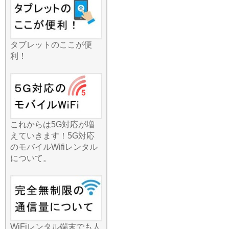
ならオンラインプレイも快
適です。グループ旅行で通
信量を割り勘にすれば、一
人当たりの負担も非常に少
なくなります。人気の観光
タブレットのここが便
地散策から、地方の温泉街
利！
まで、これ一台あれば全員
がハッピーに。一台で家
中、あるいはグループ全員
をカバーできるパワフルな
通信機能を、ぜひあなたの
お出かけにお役立てくださ
これからは5G対応が増
い。
えていきます！5G対応
2026.7.1
のモバイルWifiレンタル
便利でお手軽な国内レンタ
について。
ルWi-Fiですが、選ぶプラン
によって満足度は大きく変
わります。みんなのWi-Fiで
は、一日単位の短期利用か
ら、一ヶ月以上の長期利用
まで、お客様のニーズに合
WiFiレンタル端末でも人