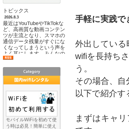
トピックス
手軽に実践で
2026.8.3
最近はYouTubeやTikTokな
ど、高画質な動画コンテン
ツが主流となり、スマホの
通信データ残量がすぐにな
外出している
くなってしまうという声を
よく耳にします。みんなの
wifiを長持
Wi-Fiのレンタルサービスを
利用すれば、ご自身のスマ
う。
ホプランのギガを一切消費
することなく、存分にコン
その場合、自
テンツを楽しめます。月々
の携帯料金プランを低い容
以下で紹介す
量に抑えて、必要な時だけ
当店のWi-Fiを借りるという
「通信費の節約術」も人気
です。月末に速度制限がか
まずはキャリ
かってイライラすること
モバイルWiFiを初めて使
も、もうありません。容量
う時は必見！簡単に使え