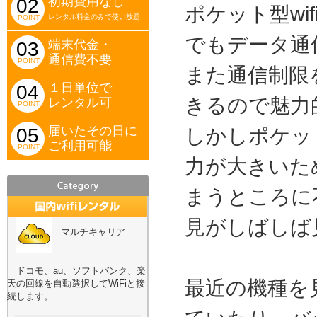
初期費用なし
02
ポケット型w
レンタル料金のみで使い放題
POINT
でもデータ通
端末代金・
03
通信費不要
POINT
また通信制限
１日単位で
04
きるので魅力
レンタル可
POINT
届いたその日に
05
しかしポケット
ご利用可能
POINT
力が大きいた
まうところに
見がしばしば
マルチキャリア
ドコモ、au、ソフトバンク、楽
最近の機種を
天の回線を自動選択してWiFiと接
続します。