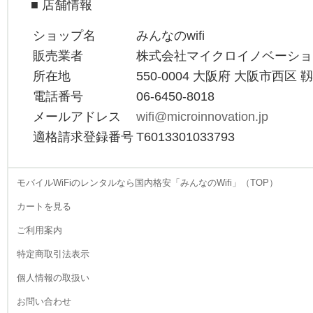
■ 店舗情報
希望に合わせて、最適な一
台を厳選していただけま
ショップ名
みんなのwifi
す。受け取りと返却は郵送
や宅配便を利用するため、
販売業者
株式会社マイクロイノベーショ
仕事で忙しい方でも手間が
所在地
550-0004 大阪府 大阪市西区 
かかりません。ゴールデン
ウィークの長期旅行で北海
電話番号
06-6450-8018
道や沖縄や出かける際も、
メールアドレス
wifi@microinnovation.jp
家族全員で使えるWiFiが一
適格請求登録番号
T6013301033793
台あれば非常に心強いもの
です。煩わしい店頭手続き
を避け、ウェブ上で全てが
完結するスマートなレンタ
モバイルWiFiのレンタルなら国内格安「みんなのWifi」（TOP）
ル体験。あなたのスケジュ
カートを見る
ールに寄り添う柔軟なサー
ビスを提供いたします。
ご利用案内
2026.4.22
特定商取引法表示
当店のレンタルWiFiは、一
台で複数のデバイスを同時
個人情報の取扱い
接続できる高い拡張性を備
えています。自分のスマー
お問い合わせ