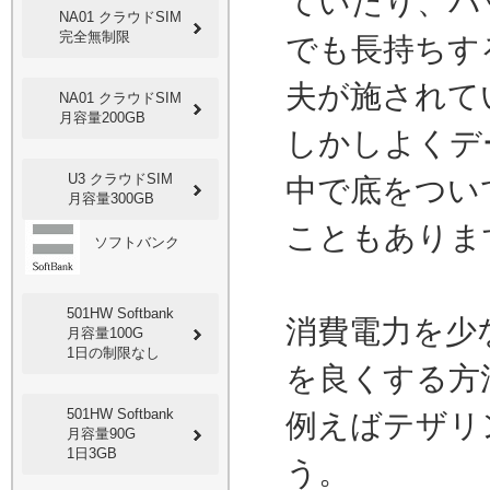
ていたり、バ
NA01 クラウドSIM
完全無制限
でも長持ちす
夫が施されて
NA01 クラウドSIM
月容量200GB
しかしよくデ
U3 クラウドSIM
中で底をつい
月容量300GB
こともありま
ソフトバンク
501HW Softbank
消費電力を少
月容量100G
1日の制限なし
を良くする方
501HW Softbank
例えばテザリ
月容量90G
1日3GB
う。