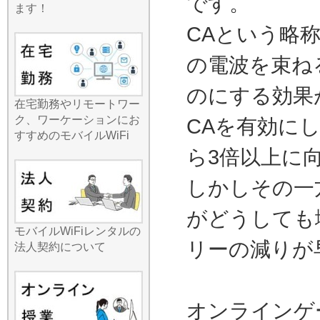
です。
を気にせず高画質動画を見
ます！
たり、オンライン会議に参
CAという略
加したり、自由自在なネッ
トライフを楽しみましょ
の電波を束ね
う。ローカルなエリアでも
しっかり電波をキャッチす
のにする効果
る強力なルーターをお届け
在宅勤務やリモートワー
します。
ク、ワーケーションにお
CAを有効に
2026.7.29
すすめのモバイルWiFi
安定したネット接続と通信
ら3倍以上に
コストの削減を同時に叶え
たいなら、国内Wi-Fiレンタ
しかしその一
ルが最も賢い選択です。特
に複雑なセットアップを嫌
がどうしても
う方にとって、当店のサー
モバイルWiFiレンタルの
ビスは「届いてすぐ使え
リーの減りが
法人契約について
る」シンプルさを極めてい
ます。持ち運びの便利さを
追求し、最新機種はスマホ
よりも軽くコンパクトなサ
オンラインゲ
イズを実現しました。バッ