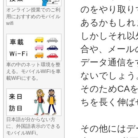
グのポケットに忍ばせてお
のをやり取り
くだけで、周囲に自分専用
オンライン授業でのご利
のWi-Fiスポットが誕生しま
用におすすめのモバイル
あるかもしれ
す。最近のニュースでもモ
wifi
バイルバッテリーの重要性
しかしそれ以
が語られますが、当店のル
ーターは長時間駆動バッテ
リーを搭載しており、一日
合や、メール
中外出していても安心で
す。出張先でのプレゼン資
データ通信を
車の中のネット環境を整
料作成や、旅行中の高画質
える。モバイルWiFiを車
動画の視聴など、快適なデ
ないでしょう
載WiFiにする。
ジタルライフをどこまでも
サポートいたします。
そのためCA
2026.7.22
みんなのWi-Fiのレンタルル
ちを長く伸ば
ーターは、徹底的に「薄
型・軽量・コンパクト」に
こだわったモデルを厳選し
日本語が分からない方
ています。夏休みやゴール
に、外国語表示のできる
その他にはデ
デンウィークの長距離移
モバイルWiFi。