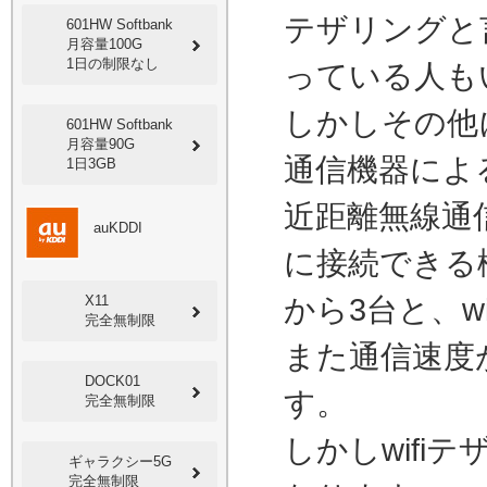
テザリングと
601HW Softbank
月容量100G
1日の制限なし
っている人も
しかしその他
601HW Softbank
月容量90G
通信機器によ
1日3GB
近距離無線通
auKDDI
に接続できる
X11
から3台と、w
完全無制限
また通信速度
DOCK01
す。
完全無制限
しかしwifi
ギャラクシー5G
完全無制限