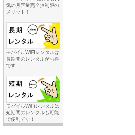
わせた多種多様なプランを
気の月容量完全無制限の
取り揃えております。「動
メリット！
画をたくさん見たい」
「WEB会議が中心」「とに
かく安く抑えたい」といっ
た具体的な要望に、最適な
機種と容量をご提案いたし
ます。契約前に条件や費用
を透明化しているため、後
モバイルWiFiレンタルは
から不明な請求が来る心配
長期間のレンタルがお得
もありません。最新の5G対
です！
応モデルから、エリアに強
い定番モデルまで、ライン
ナップは業界屈指です。利
用条件を確認して自分にぴ
ったりの一台を選びたい方
は、ぜひ当店の専門スタッ
モバイルWiFiレンタルは
フまでお気軽にお問い合わ
短期間のレンタルも可能
せくださいませ。
で便利です！
2026.6.24
オンライン決済やSNSの利
用が増える中、通信の安全