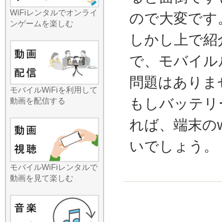
「Wi-Fiルーターの設定って
WiFiレンタルでオンライ
ので大変です
難しそう」と思っていませ
ンゲームを楽しむ
んか？みんなのWi-Fiの国内
しかし上で紹
レンタルなら、そんな心配
は無用です。端末が到着し
で、モバイル
たら、電源を入れてスマホ
にパスワードを入力するだ
問題はありま
け。特別な技術知識や煩わ
モバイルWiFiを利用して
しいアプリの設定などは一
もしバッテリ
動画を配信する
切必要ありません。到着し
たその瞬間から、高速通信
れば、端末のw
が始まります。最近では小
中学生のタブレット学習
いでしょう。
や、高齢者の方のビデオ通
話利用も増えていますが、
どなたでも直感的に使える
モバイルWiFiレンタルで
操作性が支持されていま
動画を見て楽しむ
す。夏休み期間や年末年始
は予約が集中し、人気機種
が在庫切れになることも予
想されます。最新の時事ネ