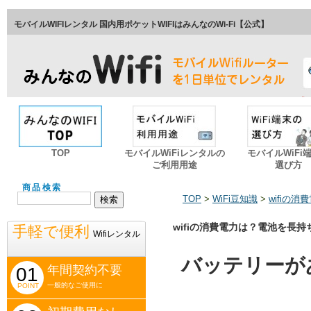
モバイルWIFIレンタル 国内用ポケットWIFIはみんなのWi-Fi【公式】
TOP
モバイルWiFiレンタルの
モバイルWiFi
ご利用用途
選び方
商品検索
TOP
>
WiFi豆知識
>
wifiの
wifiの消費電力は？電池を長
手軽で便利
Wifiレンタル
バッテリーが
年間契約不要
01
一般的なご使用に
POINT