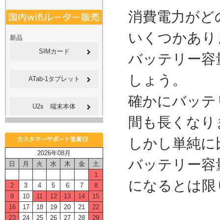
消費電力がど
いくつかあり
新品
SIMカード
バッテリー容
しょう。
ATab-1タブレット
確かにバッテ
U2s 端末本体
間も長くなり
しかし単純に
2026年08月
バッテリー容
日
月
火
水
木
金
土
1
になるとは限
2
3
4
5
6
7
8
9
10
11
12
13
14
15
16
17
18
19
20
21
22
23
24
25
26
27
28
29