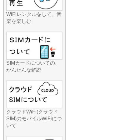
タでも旅行需要の回復が報
じられていますが、余裕を
WiFiレンタルをして、音
持った早めのご予約をお勧
楽を楽しむ
めいたします！手軽に始め
られるネット環境を、今す
ぐ確保しましょう。
2026.7.8
みんなのWi-Fiが提供するル
ーターは、スマホ、タブレ
ット、PCを同時に複数台つ
SIMカードについての、
なげる「マルチデバイス接
かんたんな解説
続」に強いのが特徴です。
家族旅行中、お父さんは仕
事のメール、お母さんは観
光案内、お子様はタブレッ
トで学習アプリといった使
い方が一台で可能です。最
クラウドWiFi(クラウド
近では任天堂Switchなどの
SIM)のモバイルWiFiにつ
ゲーム機を外でつなぎたい
いて
というお子様も増えていま
すが、当店の安定した回線