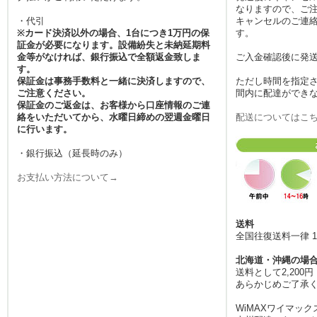
なりますので、ご
タ消費量が増加しています
・代引
キャンセルのご連絡
が、当店のルーターがあれ
※カード決済以外の場合、1台につき1万円の保
す。
ばギガを気にせず楽しめま
証金が必要になります。設備紛失と未納延期料
す。返却もポストに投函す
金等がなければ、銀行振込で全額返金致しま
ご入金確認後に発
す。
るだけの手軽さですので、
保証金は事務手数料と一緒に決済しますので、
ただし時間を指定
忙しいビジネスマンや、成
ご注意ください。
間内に配達ができ
田空港・羽田空港などの大
保証金のご返金は、お客様から口座情報のご連
きなハブ駅を経由して移動
絡をいただいてから、水曜日締めの翌週金曜日
配送についてはこ
に行います。
される旅行者の方にも、手
間なくご利用いただける利
・銀行振込（延長時のみ）
便性が魅力です。
お支払い方法について→
2026.5.13
国内旅行が楽しくなる季
節、移動中も快適にネット
を楽しみたい方には、みん
送料
全国往復送料一律 1
なのWi-Fiのレンタルサービ
スが最適です。宿泊先のホ
北海道・沖縄の場
テルに無料Wi-Fiがあって
送料として2,20
も、移動の電車内や観光ス
あらかじめご了承
ポットの検索、SNSへのリ
WiMAXワイマック
アルタイム投稿など、外で