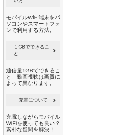
い方
個人のお客様にリピートい
ただいております。安心・
安全なネット環境を、カバ
モバイルWiFi端末をパ
ンの中に。
ソコンやスマートフォ
2026.6.17
ンで利用する方法。
毎月の通信制限にお悩みで
はありませんか。当店の国
１GBでできるこ
内用Wi-Fiをレンタルするこ
とで、高額なデータローミ
と
ング費用やキャリアの追加
チャージを節約できます。
通信量1GBでできるこ
特に引っ越し直後の固定回
と。動画視聴は画質に
線が開通するまでの期間
よって異なります。
や、不意の入院で病院内の
ネット環境が整っていない
時、一時的なリモートワー
充電について
クが必要になった際など
に、非常に重宝されるサー
充電しながらモバイル
ビスです。お申し込みはオ
WiFiを使っても良い？
ンラインで完結し、お届け
素朴な疑問を解決！
もスピーディー。返却も同