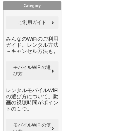
性は避けて通れない課題で
す。みんなのWi-Fiのレンタ
ルルーターは、通信データ
ご利用ガイド
が強固に暗号化されている
ため、個人情報の漏洩リス
クを最小限に抑えられま
みんなのWiFiのご利用
す。パスワードなしの公衆
ガイド。レンタル方法
Wi-Fiに潜む危険からデバイ
～キャンセル方法も。
スを守り、安心してネット
銀行や仕事のファイルを扱
うことができます。万が
モバイルWiFiの選
一、接続が不安定になった
び方
り、使い方がわからなくな
ったりしても、当店の充実
レンタルモバイルWiFi
したカスタマーサポートが
の選び方について。動
迅速に対応いたします。通
画の視聴時間がポイン
信トラブルの際も一人で悩
トの１つ。
む必要はありません。セキ
ュリティとサポートの両面
で「安心」を追求している
モバイルWiFiの使
からこそ、多くの法人様や