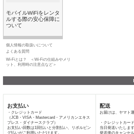
約や解約違約金も一切不要
で、必要な期間だけ借りら
モバイルWiFiをレンタ
れるため、コストパフォー
ルする際の安心保障に
マンスを重視する賢いユー
ついて
ザーの方に選ばれていま
す。
2026.5.20
レンタルWi-Fiは、国内旅行
個人情報の取扱いについて
や出張における現代の必需
よくある質問
品と言えます。スマートフ
Wi-Fiとは？ ＜Wi-Fiの仕組みやメリ
ォンやタブレットなど、手
ット、利用時の注意点など＞
持ちのデバイスに高速なイ
ンターネット接続を提供
し、ルート案内や現地のグ
ルメ情報検索をスムーズに
するポータブル通信機器で
す。みんなのWi-Fiでは、月
お支払い
配送
末の速度制限でパケットが
・クレジットカード
お届けは、ヤマト
不足した際のご利用も非常
（JCB・VISA・Mastercard・アメリカンエキス
に多くなっています。最近
プレス・ダイナースクラブ）
・クレジットカード
では動画配信サービスの普
お支払い回数は1回払いと分割払い、リボルビン
当日発送いたしま
グ払いがご利用いただけます。
発送後のキャンセ
及により、外出先でのデー