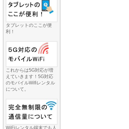
ならオンラインプレイも快
適です。グループ旅行で通
信量を割り勘にすれば、一
人当たりの負担も非常に少
なくなります。人気の観光
タブレットのここが便
地散策から、地方の温泉街
利！
まで、これ一台あれば全員
がハッピーに。一台で家
中、あるいはグループ全員
をカバーできるパワフルな
通信機能を、ぜひあなたの
お出かけにお役立てくださ
これからは5G対応が増
い。
えていきます！5G対応
2026.7.1
のモバイルWifiレンタル
便利でお手軽な国内レンタ
について。
ルWi-Fiですが、選ぶプラン
によって満足度は大きく変
わります。みんなのWi-Fiで
は、一日単位の短期利用か
ら、一ヶ月以上の長期利用
まで、お客様のニーズに合
WiFiレンタル端末でも人