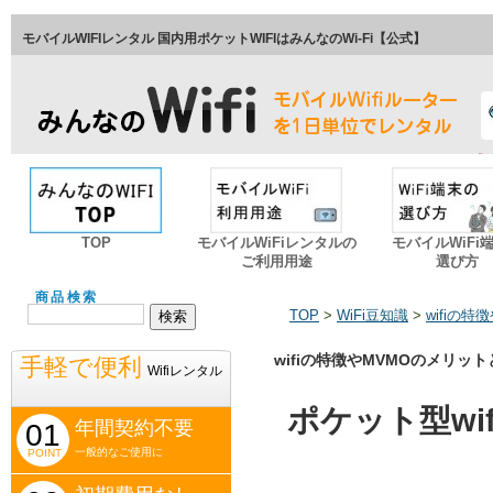
モバイルWIFIレンタル 国内用ポケットWIFIはみんなのWi-Fi【公式】
TOP
モバイルWiFiレンタルの
モバイルWiFi
ご利用用途
選び方
商品検索
TOP
>
WiFi豆知識
>
wifiの
wifiの特徴やMVMOのメリッ
手軽で便利
Wifiレンタル
ポケット型wi
年間契約不要
01
一般的なご使用に
POINT