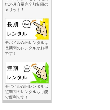
わせた多種多様なプランを
気の月容量完全無制限の
取り揃えております。「動
メリット！
画をたくさん見たい」
「WEB会議が中心」「とに
かく安く抑えたい」といっ
た具体的な要望に、最適な
機種と容量をご提案いたし
ます。契約前に条件や費用
を透明化しているため、後
モバイルWiFiレンタルは
から不明な請求が来る心配
長期間のレンタルがお得
もありません。最新の5G対
です！
応モデルから、エリアに強
い定番モデルまで、ライン
ナップは業界屈指です。利
用条件を確認して自分にぴ
ったりの一台を選びたい方
は、ぜひ当店の専門スタッ
モバイルWiFiレンタルは
フまでお気軽にお問い合わ
短期間のレンタルも可能
せくださいませ。
で便利です！
2026.6.24
オンライン決済やSNSの利
用が増える中、通信の安全