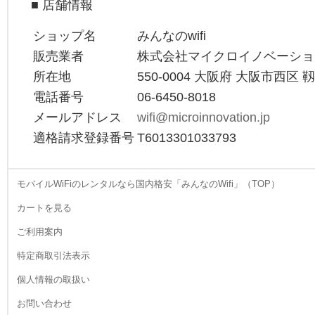
■ 店舗情報
希望に合わせて、最適な一
台を厳選していただけま
ショップ名
みんなのwifi
す。受け取りと返却は郵送
や宅配便を利用するため、
販売業者
株式会社マイクロイノベーショ
仕事で忙しい方でも手間が
所在地
550-0004 大阪府 大阪市西区 
かかりません。ゴールデン
ウィークの長期旅行で北海
電話番号
06-6450-8018
道や沖縄や出かける際も、
メールアドレス
wifi@microinnovation.jp
家族全員で使えるWiFiが一
適格請求登録番号
T6013301033793
台あれば非常に心強いもの
です。煩わしい店頭手続き
を避け、ウェブ上で全てが
完結するスマートなレンタ
モバイルWiFiのレンタルなら国内格安「みんなのWifi」（TOP）
ル体験。あなたのスケジュ
カートを見る
ールに寄り添う柔軟なサー
ビスを提供いたします。
ご利用案内
2026.4.22
特定商取引法表示
当店のレンタルWiFiは、一
台で複数のデバイスを同時
個人情報の取扱い
接続できる高い拡張性を備
えています。自分のスマー
お問い合わせ