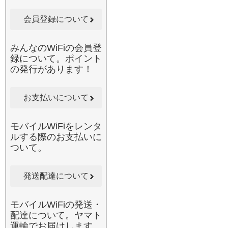
梱の封筒に入れてポスト投
函するだけと、驚くほど手
会員登録について
軽です。みんなのWi-Fiで
は、お客様のライフスタイ
ルに合わせた多様なプラン
みんなのWiFiの会員登
をご提案しております。通
録について。ポイント
信費を抑えつつ、いつでも
の発行があります！
どこでも制限なしの快適な
ネットライフを実現したい
方に、心からお勧めしたい
お支払いについて
サービスです。
2026.6.10
モバイルWiFiをレンタ
当店のレンタルWi-Fiは、1
ルする際のお支払いに
台のルーターで複数のデバ
ついて。
イスに同時接続が可能で
す。スマートフォン、タブ
レット、ノートパソコンだ
発送配達について
けでなく、同行者のスマホ
もまとめて接続できるた
モバイルWiFiの発送・
め、ご家族やグループでの
配達について。ヤマト
国内旅行に最適です。例え
運輸でお届けします。
ば、お子様が後部座席で動