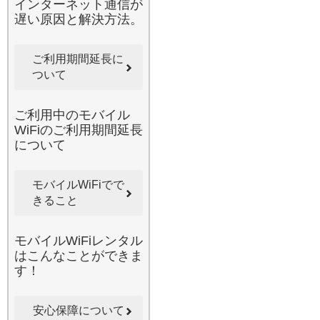
インターネット通信が
お届けします。
遅い原因と解決方法。
2026.5.26
みんなのWi-Fiのレンタルサ
ービスを利用すれば、日本
ご利用期間延長に
国内のあらゆる場所があな
ついて
たのオフィスやシアターに
早変わりします。旅行先や
移動の車内でも、重要なメ
ご利用中のモバイル
ールのチェックや大容量デ
WiFiのご利用期間延長
ータの閲覧、SNSの更新が
について
ストレスなく行えます。当
店のWi-Fiルーターは最新の
モバイルWiFiでで
通信網を利用しており、地
きること
方への出張や山間部の観光
地などでも、高い接続性を
発揮いたします。最近の時
モバイルWiFiレンタル
事ニュースでも、ワーケー
はこんなことができま
ションが注目されています
す！
が、旅先でのビデオ会議も
当店の安定した通信があれ
ば安心です。面倒な回線契
安心保障について