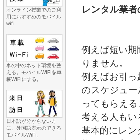
グのポケットに忍ばせてお
レンタル業者
くだけで、周囲に自分専用
オンライン授業でのご利
のWi-Fiスポットが誕生しま
用におすすめのモバイル
す。最近のニュースでもモ
wifi
バイルバッテリーの重要性
が語られますが、当店のル
ーターは長時間駆動バッテ
リーを搭載しており、一日
例えば短い期
中外出していても安心で
す。出張先でのプレゼン資
りません。
車の中のネット環境を整
料作成や、旅行中の高画質
える。モバイルWiFiを車
動画の視聴など、快適なデ
例えばお引っ
載WiFiにする。
ジタルライフをどこまでも
サポートいたします。
のスケジュー
2026.7.22
みんなのWi-Fiのレンタルル
ってもらえる
ーターは、徹底的に「薄
型・軽量・コンパクト」に
考える人もい
こだわったモデルを厳選し
日本語が分からない方
ています。夏休みやゴール
に、外国語表示のできる
基本的にレン
デンウィークの長距離移
モバイルWiFi。