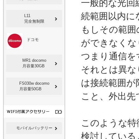
一般的な光回
続範囲以内に
L11
完全無制限
もしその範囲
ドコモ
ができなくな
つまり通信を
MR1 docomo
月容量30GB
それとは異な
は接続範囲が
FS030w docomo
月容量50GB
こと、外出先
このような特
モバイルバッテリー
検討している