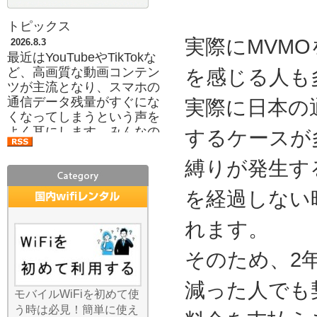
トピックス
実際にMVM
2026.8.3
最近はYouTubeやTikTokな
ど、高画質な動画コンテン
を感じる人も
ツが主流となり、スマホの
通信データ残量がすぐにな
実際に日本の
くなってしまうという声を
よく耳にします。みんなの
するケースが
Wi-Fiのレンタルサービスを
利用すれば、ご自身のスマ
縛りが発生す
ホプランのギガを一切消費
することなく、存分にコン
を経過しない
テンツを楽しめます。月々
の携帯料金プランを低い容
れます。
量に抑えて、必要な時だけ
当店のWi-Fiを借りるという
そのため、2
「通信費の節約術」も人気
です。月末に速度制限がか
減った人でも
かってイライラすること
モバイルWiFiを初めて使
も、もうありません。容量
う時は必見！簡単に使え