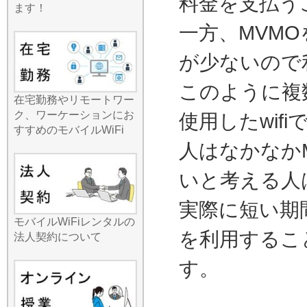
料金を支払う
を気にせず高画質動画を見
ます！
たり、オンライン会議に参
一方、MVMO
加したり、自由自在なネッ
トライフを楽しみましょ
が少ないので
う。ローカルなエリアでも
しっかり電波をキャッチす
このように複
る強力なルーターをお届け
在宅勤務やリモートワー
します。
ク、ワーケーションにお
使用したwif
2026.7.29
すすめのモバイルWiFi
安定したネット接続と通信
人はなかなかM
コストの削減を同時に叶え
たいなら、国内Wi-Fiレンタ
いと考える人
ルが最も賢い選択です。特
に複雑なセットアップを嫌
実際に短い期
う方にとって、当店のサー
モバイルWiFiレンタルの
ビスは「届いてすぐ使え
を利用するこ
法人契約について
る」シンプルさを極めてい
ます。持ち運びの便利さを
す。
追求し、最新機種はスマホ
よりも軽くコンパクトなサ
イズを実現しました。バッ