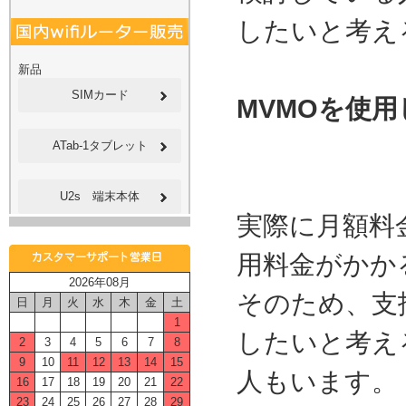
したいと考え
新品
SIMカード
MVMOを使用
ATab-1タブレット
U2s 端末本体
実際に月額料
用料金がかか
2026年08月
そのため、支
日
月
火
水
木
金
土
1
したいと考える
2
3
4
5
6
7
8
9
10
11
12
13
14
15
人もいます。
16
17
18
19
20
21
22
23
24
25
26
27
28
29