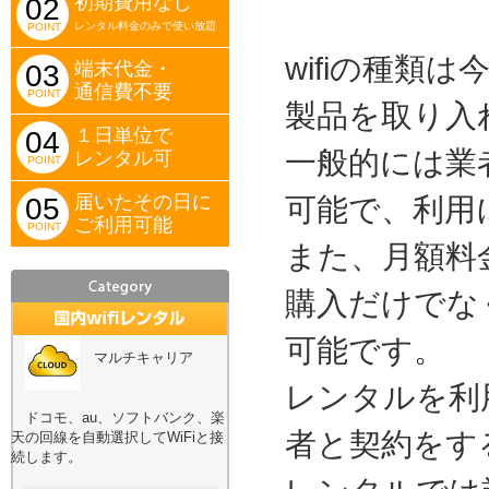
初期費用なし
02
レンタル料金のみで使い放題
POINT
wifiの種類
端末代金・
03
通信費不要
POINT
製品を取り入
１日単位で
04
一般的には業
レンタル可
POINT
届いたその日に
05
可能で、利用
ご利用可能
POINT
また、月額料
購入だけでな
可能です。
マルチキャリア
レンタルを利
ドコモ、au、ソフトバンク、楽
者と契約をす
天の回線を自動選択してWiFiと接
続します。