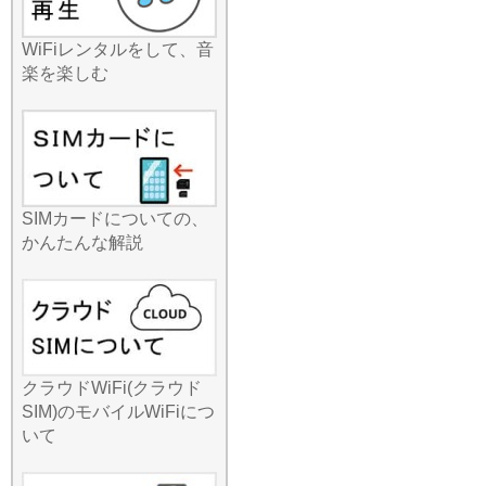
タでも旅行需要の回復が報
じられていますが、余裕を
WiFiレンタルをして、音
持った早めのご予約をお勧
楽を楽しむ
めいたします！手軽に始め
られるネット環境を、今す
ぐ確保しましょう。
2026.7.8
みんなのWi-Fiが提供するル
ーターは、スマホ、タブレ
ット、PCを同時に複数台つ
SIMカードについての、
なげる「マルチデバイス接
かんたんな解説
続」に強いのが特徴です。
家族旅行中、お父さんは仕
事のメール、お母さんは観
光案内、お子様はタブレッ
トで学習アプリといった使
い方が一台で可能です。最
クラウドWiFi(クラウド
近では任天堂Switchなどの
SIM)のモバイルWiFiにつ
ゲーム機を外でつなぎたい
いて
というお子様も増えていま
すが、当店の安定した回線