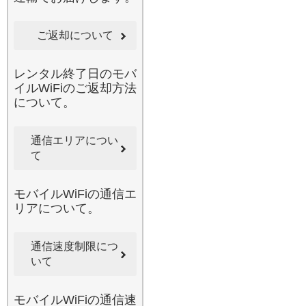
画を見ている間に、ご自身
はナビアプリで目的地を確
ご返却について
認するといった使い方もこ
れ一台で完結します。みん
なのWi-Fiなら、ラクラク設
レンタル終了日のモバ
定ですぐにつながるため、
イルWiFiのご返却方法
メカに詳しくない方でも安
について。
心です。最近のキャンプブ
ームで、自然豊かなエリア
通信エリアについ
へお出かけになる際も、当
て
店の広範囲カバーエリアの
Wi-Fiがあれば、万が一の連
絡手段としても役立ちま
モバイルWiFiの通信エ
す。みんなで便利にシェア
リアについて。
して、旅の思い出を共有し
ましょう。
2026.6.3
通信速度制限につ
国内でのレンタル導入実績
いて
に自信があるみんなのWi-Fi
は、ビジネスからプライベ
モバイルWiFiの通信速
ートまであらゆるシーンで