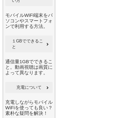
い方
個人のお客様にリピートい
ただいております。安心・
安全なネット環境を、カバ
モバイルWiFi端末をパ
ンの中に。
ソコンやスマートフォ
2026.6.17
ンで利用する方法。
毎月の通信制限にお悩みで
はありませんか。当店の国
１GBでできるこ
内用Wi-Fiをレンタルするこ
とで、高額なデータローミ
と
ング費用やキャリアの追加
チャージを節約できます。
通信量1GBでできるこ
特に引っ越し直後の固定回
と。動画視聴は画質に
線が開通するまでの期間
よって異なります。
や、不意の入院で病院内の
ネット環境が整っていない
時、一時的なリモートワー
充電について
クが必要になった際など
に、非常に重宝されるサー
充電しながらモバイル
ビスです。お申し込みはオ
WiFiを使っても良い？
ンラインで完結し、お届け
素朴な疑問を解決！
もスピーディー。返却も同