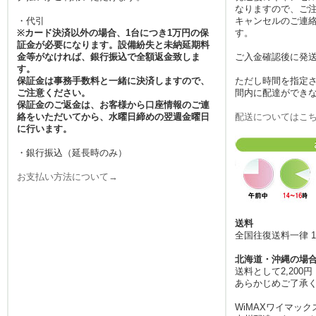
なりますので、ご
タ消費量が増加しています
・代引
キャンセルのご連絡
が、当店のルーターがあれ
※カード決済以外の場合、1台につき1万円の保
す。
ばギガを気にせず楽しめま
証金が必要になります。設備紛失と未納延期料
す。返却もポストに投函す
金等がなければ、銀行振込で全額返金致しま
ご入金確認後に発
す。
るだけの手軽さですので、
保証金は事務手数料と一緒に決済しますので、
ただし時間を指定
忙しいビジネスマンや、成
ご注意ください。
間内に配達ができ
田空港・羽田空港などの大
保証金のご返金は、お客様から口座情報のご連
きなハブ駅を経由して移動
絡をいただいてから、水曜日締めの翌週金曜日
配送についてはこ
に行います。
される旅行者の方にも、手
間なくご利用いただける利
・銀行振込（延長時のみ）
便性が魅力です。
お支払い方法について→
2026.5.13
国内旅行が楽しくなる季
節、移動中も快適にネット
を楽しみたい方には、みん
送料
全国往復送料一律 1
なのWi-Fiのレンタルサービ
スが最適です。宿泊先のホ
北海道・沖縄の場
テルに無料Wi-Fiがあって
送料として2,20
も、移動の電車内や観光ス
あらかじめご了承
ポットの検索、SNSへのリ
WiMAXワイマック
アルタイム投稿など、外で