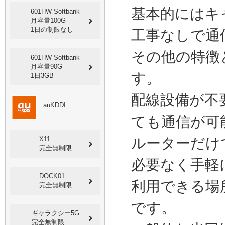
基本的にはキ
601HW Softbank
月容量100G
1日の制限なし
工事なしで通
その他の特徴
601HW Softbank
月容量90G
す。
1日3GB
配線設備が不
auKDDI
ても通信が可
X11
ルーターだけ
完全無制限
必要なく手軽
DOCK01
利用できる場
完全無制限
です。
ギャラクシー5G
完全無制限