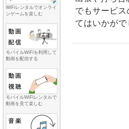
「Wi-Fiルーターの設定って
WiFiレンタルでオンライ
でもサービス
難しそう」と思っていませ
ンゲームを楽しむ
んか？みんなのWi-Fiの国内
てはいかがで
レンタルなら、そんな心配
は無用です。端末が到着し
たら、電源を入れてスマホ
にパスワードを入力するだ
け。特別な技術知識や煩わ
モバイルWiFiを利用して
しいアプリの設定などは一
動画を配信する
切必要ありません。到着し
たその瞬間から、高速通信
が始まります。最近では小
中学生のタブレット学習
や、高齢者の方のビデオ通
話利用も増えていますが、
どなたでも直感的に使える
モバイルWiFiレンタルで
操作性が支持されていま
動画を見て楽しむ
す。夏休み期間や年末年始
は予約が集中し、人気機種
が在庫切れになることも予
想されます。最新の時事ネ