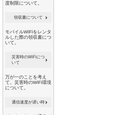
度制限について。
活躍します。当店のルータ
ーは、一般的な公衆フリー
Wi-Fiとは異なり、自分専用
領収書について
の回線を独占できるため、
通信速度が非常に高速で安
定しています。不特定多数
モバイルWiFiをレンタ
が接続して速度が低下しや
ルした際の領収書につ
すい駅やカフェのネットワ
いて。
ーク環境でも、当店のWi-Fi
があれば遅延を感じること
災害時のWiFiにつ
なくインターネットをご利
いて
用いただけます。セキュリ
ティ面でも優れており、テ
レワークやリモート授業な
万が一のことを考え
どで機密情報を扱う場合で
て。災害時のWiFi環境
も安心してお使いいただけ
について。
る設計です。小田原周辺な
どの主要都市はもちろん、
移動中の新幹線内でもスム
通信速度が遅い時
ーズなブラウジングが可能
になる、究極の通信環境を