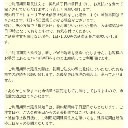
・ご利用期間延長注文は、契約終了日の前日までに、お支払いを含めて
完了させていただけますよう宜しくお願い致します。
契約終了日にキャリアが通信停止処理をした場合、すぐに通信再開はで
きかねます。1日～5日営業日かかる場合がございます。
特に、決済方法で『銀行振込』をお選びいただいた場合、入金確認は平
日13時となっておりますので、お気を付けください。
ご延長注文を頂けない場合、1日×1,000円の延滞金をご請求いたしま
す。
・ご利用期間の延長は、新しいWiFi端末を発送いたしません。お客様の
お手元にあるモバイルWiFiをそのまま継続してご利用頂けます。
・ご利用期間の延長の際は、初回ご注文の際に登録していただいたお名
前での継続をお願い致します。名義変更は管理の都合上、承っておりま
せん。
・あらかじめ決まった通信量の設定をしてお届けしておりますので、通
信量の追加はできかねます。
・ご利用期間の延長開始日は、契約期間終了日翌日からとなります。ご
注文日や、ご入金確認日からの延長期間ではございません。
＊通信停止数日後に、ご利用期間延長注文を頂いても、延長期間は通信
停止日からの期間となります。